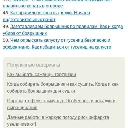
правильно копать в огороде
48.
Как правильно копать грядки. Начало
подготовительных работ
49.
Заготавливаем боярышник по правилам. Как и когда
убирают боярышник
50.
Чем опрыскать капусту от гусениц безопасно и
эффективно. Как избавиться от гусениц на капусте
Популярные материалы
Как выбрать саженцы гортензии
Когда собирать боярышник и как сушить. Когда и как
собирать боярышник для сушки
Сорт картофеля эльмундо. Особенности посадки и
выращивания
Дачные работы в жаркую погоду риск инфаркта
увеличивают!