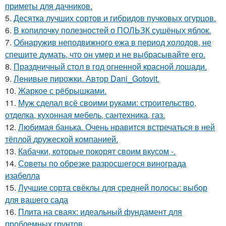
приметы для дачников.
5.
Десятка лучших сортов и гибридов пучковых огурцов.
6.
В копилочку полезностей о ПОЛЬЗК сушёных яблок.
7.
Обнаружив неподвижного ежа в период холодов, не
спешите думать, что он умер и не выбрасывайте его.
8.
Праздничный стол в год огненной красной лошади.
9.
Ленивые пирожки. Автор Dani_Gotovit.
10.
Жаркое с рёбрышками.
11.
Муж сделал всё своими руками: строительство,
отделка, кухонная мебель, сантехника, газ.
12.
Любимая банька. Очень нравится встречаться в ней
тёплой дружеской компанией.
13.
Кабачки, которые покорят своим вкусом -.
14.
Советы по обрезке разросшегося винограда
изабелла
15.
Лучшие сорта свёклы для средней полосы: выбор
для вашего сада
16.
Плита на сваях: идеальный фундамент для
проблемных грунтов