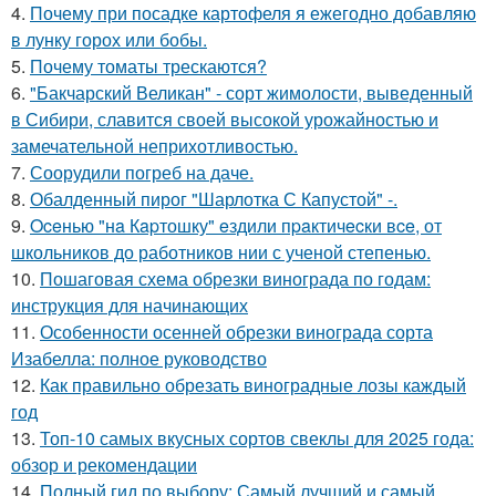
4.
Почему при посадке картофеля я ежегодно добавляю
в лунку горох или бобы.
5.
Почему томаты трескаются?
6.
"Бакчарский Великан" - сорт жимолости, выведенный
в Сибири, славится своей высокой урожайностью и
замечательной неприхотливостью.
7.
Соорудили погреб на даче.
8.
Обалденный пирог "Шарлотка С Капустой" -.
9.
Oceнью "нa Кapтошку" eздили пpaктичecки вce, от
школьников до работников нии с ученой степенью.
10.
Пошаговая схема обрезки винограда по годам:
инструкция для начинающих
11.
Особенности осенней обрезки винограда сорта
Изабелла: полное руководство
12.
Как правильно обрезать виноградные лозы каждый
год
13.
Топ-10 самых вкусных сортов свеклы для 2025 года:
обзор и рекомендации
14.
Полный гид по выбору: Самый лучший и самый