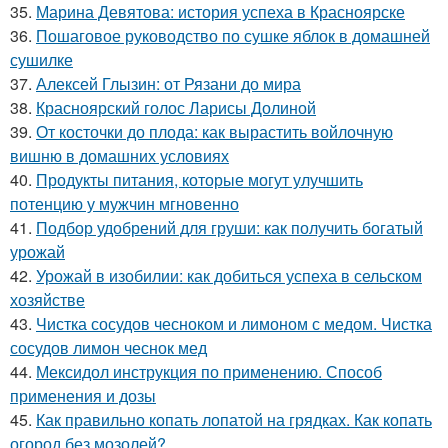
35.
Марина Девятова: история успеха в Красноярске
36.
Пошаговое руководство по сушке яблок в домашней
сушилке
37.
Алексей Глызин: от Рязани до мира
38.
Красноярский голос Ларисы Долиной
39.
От косточки до плода: как вырастить войлочную
вишню в домашних условиях
40.
Продукты питания, которые могут улучшить
потенцию у мужчин мгновенно
41.
Подбор удобрений для груши: как получить богатый
урожай
42.
Урожай в изобилии: как добиться успеха в сельском
хозяйстве
43.
Чистка сосудов чесноком и лимоном с медом. Чистка
сосудов лимон чеснок мед
44.
Мексидол инструкция по применению. Способ
применения и дозы
45.
Как правильно копать лопатой на грядках. Как копать
огород без мозолей?