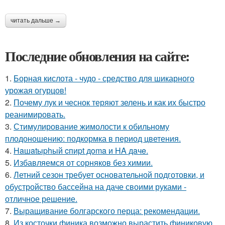
читать дальше →
Последние обновления на сайте:
1.
Борная кислота - чудо - средство для шикарного
урожая огурцов!
2.
Почему лук и чеснок теряют зелень и как их быстро
реанимировать.
3.
Стимулирование жимолости к обильному
плодоношению: подкормка в период цветения.
4.
Haшatыphый cпиpt дoma и HA дaчe.
5.
Избавляемся от сорняков без химии.
6.
Летний сезон требует основательной подготовки, и
обустройство бассейна на даче своими руками -
отличное решение.
7.
Выращивание болгарского перца: рекомендации.
8.
Из косточки финика возможно вырастить финиковую