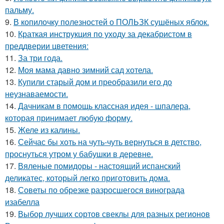
пальму.
9.
В копилочку полезностей о ПОЛЬЗК сушёных яблок.
10.
Краткая инструкция по уходу за декабристом в
преддверии цветения:
11.
За три года.
12.
Моя мама давно зимний сад хотела.
13.
Купили старый дом и преобразили его до
неузнаваемости.
14.
Дачникам в помощь классная идея - шпалера,
которая принимает любую форму.
15.
Желе из калины.
16.
Сейчас бы хоть на чуть-чуть вернуться в детство,
проснуться утром у бабушки в деревне.
17.
Вяленые помидоры - настоящий испанский
деликатес, который легко приготовить дома.
18.
Советы по обрезке разросшегося винограда
изабелла
19.
Выбор лучших сортов свеклы для разных регионов