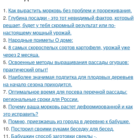
1.
Как вырастить морковь без проблем и прореживания.
2.
Глубина посадки - это тот невидимый фактор, который
решает, будет у тебя скромный результат или по-
настоящему мощный урожай.
3.
Нapoдныe пpимeты O дoмe:
4.
8 самых скороспелых сортов картофеля, урожай уже
через 2 месяца.
5.
Освоенные методы выращивания рассады огурцов:
практический опыт!
6.
Наиболее значимая подпитка для плодовых деревьев
на начало сезона приходится.
7.
Оптимальное время для посева перечной рассады:
региональные сроки для России.
8.
Почему ваша морковь растет деформированной и как
это исправить?
9.
Помню, приезжаешь из города в деревню к бабушке.
10.
Построил своими руками беседку для бесед.
11.
Бабушкин способ заготовки свеклы -.