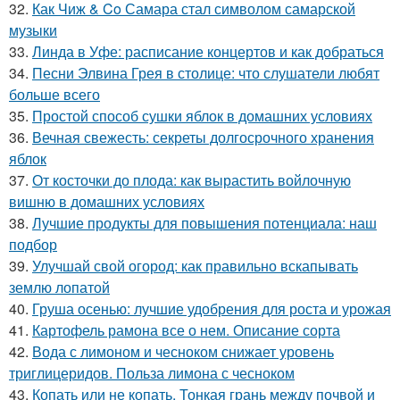
32.
Как Чиж & Co Самара стал символом самарской
музыки
33.
Линда в Уфе: расписание концертов и как добраться
34.
Песни Элвина Грея в столице: что слушатели любят
больше всего
35.
Простой способ сушки яблок в домашних условиях
36.
Вечная свежесть: секреты долгосрочного хранения
яблок
37.
От косточки до плода: как вырастить войлочную
вишню в домашних условиях
38.
Лучшие продукты для повышения потенциала: наш
подбор
39.
Улучшай свой огород: как правильно вскапывать
землю лопатой
40.
Груша осенью: лучшие удобрения для роста и урожая
41.
Картофель рамона все о нем. Описание сорта
42.
Вода с лимоном и чесноком снижает уровень
триглицеридов. Польза лимона с чесноком
43.
Копать или не копать. Тонкая грань между почвой и