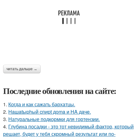
читать дальше →
Последние обновления на сайте:
1.
Когда и как сажать бархатцы.
2.
Haшatыphый cпиpt дoma и HA дaчe.
3.
Натуральные подкормки для гортензии.
4.
Глубина посадки - это тот невидимый фактор, который
решает, будет у тебя скромный результат или по-