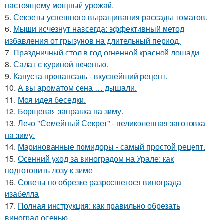
настоящему мощный урожай.
5.
Секреты успешного выращивания рассады томатов.
6.
Мыши исчезнут навсегда: эффективный метод
избавления от грызунов на длительный период.
7.
Праздничный стол в год огненной красной лошади.
8.
Салат с куриной печенью.
9.
Капуста провансаль - вкуснейший рецепт.
10.
А вы ароматом сена … дышали.
11.
Моя идея беседки.
12.
Борщевая заправка на зиму.
13.
Лечо "Семейный Секрет" - великолепная заготовка
на зиму.
14.
Маринованные помидоры - самый простой рецепт.
15.
Осенний уход за виноградом на Урале: как
подготовить лозу к зиме
16.
Советы по обрезке разросшегося винограда
изабелла
17.
Полная инструкция: как правильно обрезать
виноград осенью