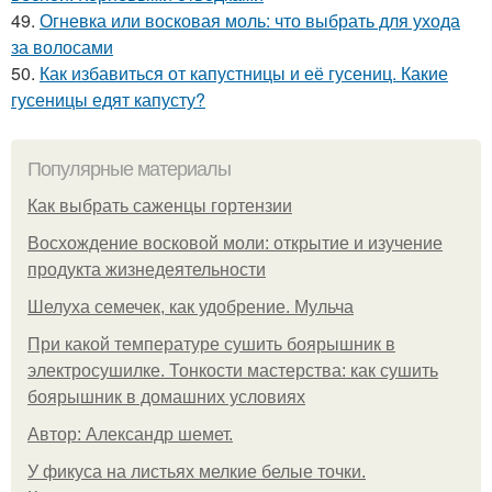
49.
Огневка или восковая моль: что выбрать для ухода
за волосами
50.
Как избавиться от капустницы и её гусениц. Какие
гусеницы едят капусту?
Популярные материалы
Как выбрать саженцы гортензии
Восхождение восковой моли: открытие и изучение
продукта жизнедеятельности
Шелуха семечек, как удобрение. Мульча
При какой температуре сушить боярышник в
электросушилке. Тонкости мастерства: как сушить
боярышник в домашних условиях
Автор: Александр шемет.
У фикуса на листьях мелкие белые точки.