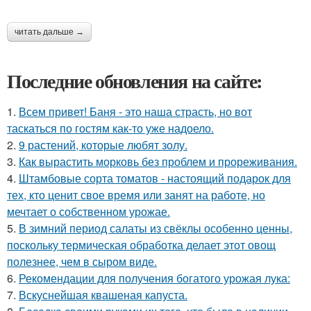
читать дальше →
Последние обновления на сайте:
1.
Всем привет! Баня - это наша страсть, но вот
таскаться по гостям как-то уже надоело.
2.
9 растений, которые любят золу.
3.
Как вырастить морковь без проблем и прореживания.
4.
Штамбовые сорта томатов - настоящий подарок для
тех, кто ценит свое время или занят на работе, но
мечтает о собственном урожае.
5.
В зимний период салаты из свёклы особенно ценны,
поскольку термическая обработка делает этот овощ
полезнее, чем в сыром виде.
6.
Рекомендации для получения богатого урожая лука:
7.
Вскуснейшая квашеная капуста.