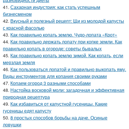
разновидности диеты
41.
Сахарная индустрия: как стать успешным
бизнесменом
42.
Вкусный и полезный рецепт: Щи из молодой капусты
с красной фасолью
43.
Как правильно копать землю. Чудо-лопата «Крот»
44.
Как правильно держать лопату при копке земли. Как
правильно копать в огороде: советы бывалых
45.
Как правильно копать землю зимой. Как копать, если
мерзлая земля
46.
Как пользоваться лопатой и правильно выкопать яму.
Виды инструментов для копания своими руками
47.
Копаем огород 3 разными способами
48.
Настойка восковой моли: загадочная и эффективная
природная рецептура
49.
Как избавиться от капустной гусеницы. Какие
гусеницы едят капусту
50.
8 простых способов борьбы на даче. Осиные
ловушки