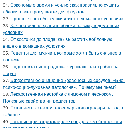
31.
Сэкономьте время и усилия: как правильно сушить
яблоки в электросушилке для фруктов
32.
Простые способы сушки яблок в домашних условиях
33.
Как правильно хранить яблоки на зиму в домашних
условиях
34.
От косточки до плода: как вырастить войлочную
вишню в домашних условиях
35.
Рецепты для мужчин, которые хотят быть сильнее в
постели
36.
Подготовка виноградника к урожаю: план работ на
август
37.
Эффективное очищение кровеносных сосудов. «Био-
психо-социо-духовная патология». Почему мы пьем?
38.
Лекарственная настойка с лимоном и чесноком.
Полезные свойства ингредиентов
39.
Готовьтесь к сезону: календарь виноградаря на год в
таблице
40.
Питание при атеросклерозе сосудов. Особенности и