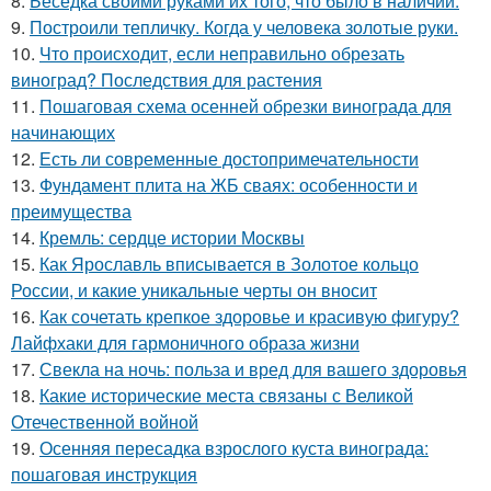
8.
Беседка своими руками их того, что было в наличии.
9.
Построили тепличку. Когда у человека золотые руки.
10.
Что происходит, если неправильно обрезать
виноград? Последствия для растения
11.
Пошаговая схема осенней обрезки винограда для
начинающих
12.
Есть ли современные достопримечательности
13.
Фундамент плита на ЖБ сваях: особенности и
преимущества
14.
Кремль: сердце истории Москвы
15.
Как Ярославль вписывается в Золотое кольцо
России, и какие уникальные черты он вносит
16.
Как сочетать крепкое здоровье и красивую фигуру?
Лайфхаки для гармоничного образа жизни
17.
Свекла на ночь: польза и вред для вашего здоровья
18.
Какие исторические места связаны с Великой
Отечественной войной
19.
Осенняя пересадка взрослого куста винограда:
пошаговая инструкция