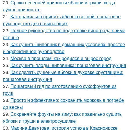
20.
Сроки весенней прививки яблони и груши: когда
лучше прививать
21.
Как правильно привить яблоню весной: пошаговое
руководство для начинающих
22.
Полное руководство по подготовке винограда к зиме
осенью
23.
Как сушить шиповник в домашних условиях: простое
и эффективное руководство
24.
Москва в прошлом: как родился и вырос город
25.
Как сушить плоды шиповника: пошаговая инструкция
26.
Как сделать сушеные яблоки в духовке хрустящими:
пошаговая инструкция
27.
Пошаговый гид по изготовлению сухофруктов из
груш
28.
Просто и эффективно: сохранить морковь в погребе
до весны
29.
Сохраняйте фрукты на зиму: как правильно сушить
яблоки и груши в электросушилке
30.
Марина Девятова: история успеха в Красноярске