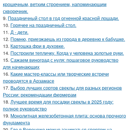
крошечным, ветхим строением, напоминающим
скворечник.
9.
Праздничный стол в год огненной красной лошади.
10.
Горячее на праздничный стол.
11.
Д - дeти.
12.
Помню, приезжаешь из города в деревню к бабушке.
13.
Картошка фри в духовке.
14.
Построили тепличку. Когда у человека золотые руки.
15.
Сажаем виноград с нуля: пошаговое руководство
для начинающих
16.
Какие мастер-классы или творческие встречи
проводятся в Арзамасе
17.
Выбор лучших сортов свеклы для разных регионов
России: рекомендации фермерам
18.
Лучшее время для посадки свеклы в 2025 году:
полное руководство
19.
Монолитная железобетонная плита: основа прочного
фундамента
20.
Где в Воронеже можно заниматься спортом на