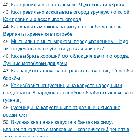
42.
Как правильно копать землю. Чудо-лопата «Крот»
43.
Как правильно вскапывать огород вручную лопатой.
Как правильно вскапывать огород
44.
Как хранить морковь на зиму в погребе до весны.
Варианты хранения в погребе
45.
Мыть или не мыть морковь перед хранением. Надо
ли это делать после уборки урожая или нет?
46.
Как выбрать хороший мотоблок для дачи и огорода.
Лучшие мотоблоки для дачи
47.
Как защитить капусту на грядках от гусениц. Способы
борьбы
48.
Как избавить от гусеницы на капусте народными
средствами. 5 народных способов обработать капусту от
гусениц
49.
Гусеницы на капусте бывают разные. Описание
вредителя
50.
Вкусная квашеная капуста в банках на зиму.
Квашеная капуста с морковью – классический рецепт в
домашних условиях