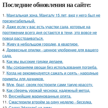
Последние обновления на сайте:
1.
Мангальная зона. Мангалу 15 лет, вид у него был не
презентабельный.
2.
Даже если у вас есть участки сада, которые на
протяжении всего дня остаются в тени, это вовсе не
повод расстраиваться.
3.
Живу в небольшом городке, в квартире.
4.
Древесные опилки - ценное удобрение для вашего
сада.
5.
Как мы высокие грядки делаем.
6.
Мы сохраняем овощи без использования погреба.
7.
Когда не рекомендуется сажать и сеять - народные
приметы для дачников.
8.
Муж, брат, свояк построили сами такую красоту.
9.
Как сберечь урожай чеснока: надежный метод.
10.
Вкуснейшие маринованные опята.
11.
Смастерили втроём за одну неделю - беседка.
12.
Caлaт "Нaтaли" нa зиму.