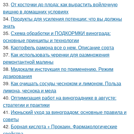
33.
От косточки до плода: как вырастить войлочную
вишню в домашних условиях
34.
Продукты для усиления потенции: что вы должны
знать
35.
Схема обработки и ПОДКОРМКИ винограда:
основные принципы и технологии
36.
Картофель рамона все о нем. Описание сорта
37.
Как использовать черенки для размножения
ремонтантной малины
38.
Мидокалм инструкция по применению. Режим
дозирования
39.
Как очищать сосуды чесноком и лимоном. Польза
лимона, чеснока и меда
40.
Оптимизация работ на винограднике в августе:
стратегии и практики
41.
Июньский уход за виноградом: основные правила и
советы
42.
Борная кислота + Прокаин. Фармакологические
свойства