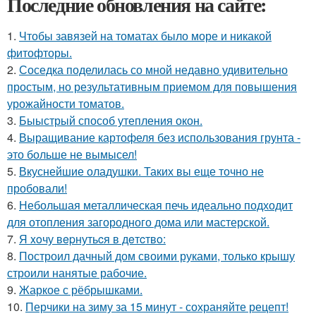
Последние обновления на сайте:
1.
Чтобы завязей на томатах было море и никакой
фитофторы.
2.
Соседка поделилась со мной недавно удивительно
простым, но результативным приемом для повышения
урожайности томатов.
3.
Быыстрый способ утепления окон.
4.
Выращивание картофеля без использования грунта -
это больше не вымысел!
5.
Вкуснейшие оладушки. Таких вы еще точно не
пробовали!
6.
Небольшая металлическая печь идеально подходит
для отопления загородного дома или мастерской.
7.
Я xoчу вepнутьcя в дeтcтвo:
8.
Построил дачный дом своими руками, только крышу
строили нанятые рабочие.
9.
Жаркое с рёбрышками.
10.
Перчики на зиму за 15 минут - сохраняйте рецепт!