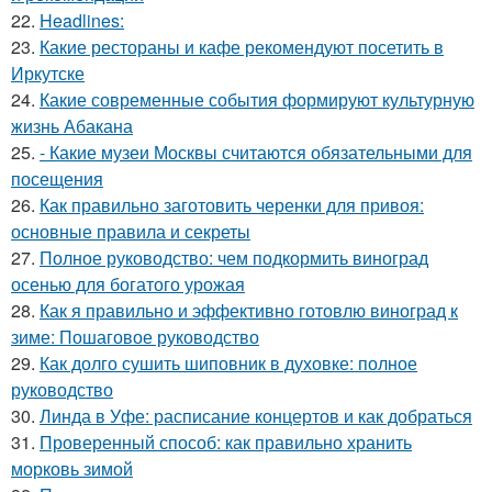
22.
Headlines:
23.
Какие рестораны и кафе рекомендуют посетить в
Иркутске
24.
Какие современные события формируют культурную
жизнь Абакана
25.
- Какие музеи Москвы считаются обязательными для
посещения
26.
Как правильно заготовить черенки для привоя:
основные правила и секреты
27.
Полное руководство: чем подкормить виноград
осенью для богатого урожая
28.
Как я правильно и эффективно готовлю виноград к
зиме: Пошаговое руководство
29.
Как долго сушить шиповник в духовке: полное
руководство
30.
Линда в Уфе: расписание концертов и как добраться
31.
Проверенный способ: как правильно хранить
морковь зимой