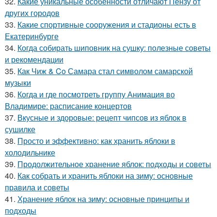
32.
Какие уникальные особенности отличают Пензу от
других городов
33.
Какие спортивные сооружения и стадионы есть в
Екатеринбурге
34.
Когда собирать шиповник на сушку: полезные советы
и рекомендации
35.
Как Чиж & Co Самара стал символом самарской
музыки
36.
Когда и где посмотреть группу Анимация во
Владимире: расписание концертов
37.
Вкусные и здоровые: рецепт чипсов из яблок в
сушилке
38.
Просто и эффективно: как хранить яблоки в
холодильнике
39.
Продолжительное хранение яблок: подходы и советы
40.
Как собрать и хранить яблоки на зиму: основные
правила и советы
41.
Хранение яблок на зиму: основные принципы и
подходы