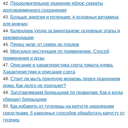
42.
Продолжительное хранение яблок: секреты
долговременного сохранения
43.
Больше энергии и потенции: 4 основных витамина
для мужчин
44.
Календарь ухода за виноградом: основные этапы и
рекомендации
45.
Перец чили: от семян до плодов
46.
Мексидол инструкция по применению. Способ
применения и дозы
47.
Описание и характеристика сорта томата хурма.
Характеристики и описание сорта
48.
Стоит ли мыть покупную морковь перед хранением
дома. Как долго не пропадет?
49.
Заготавливаем боярышник по правилам. Как и когда
убирают боярышник
50.
Как избавить от гусеницы на капусте народными
средствами. 5 народных способов обработать капусту от
гусениц