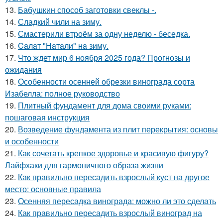
13.
Бабушкин способ заготовки свеклы -.
14.
Сладкий чили на зиму.
15.
Смастерили втроём за одну неделю - беседка.
16.
Caлaт "Нaтaли" нa зиму.
17.
Что ждет мир 6 ноября 2025 года? Прогнозы и
ожидания
18.
Особенности осенней обрезки винограда сорта
Изабелла: полное руководство
19.
Плитный фундамент для дома своими руками:
пошаговая инструкция
20.
Возведение фундамента из плит перекрытия: основы
и особенности
21.
Как сочетать крепкое здоровье и красивую фигуру?
Лайфхаки для гармоничного образа жизни
22.
Как правильно пересадить взрослый куст на другое
место: основные правила
23.
Осенняя пересадка винограда: можно ли это сделать
24.
Как правильно пересадить взрослый виноград на