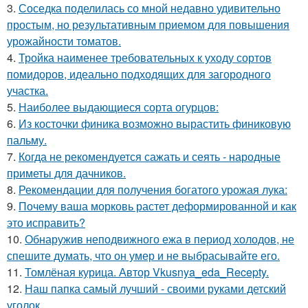
3.
Соседка поделилась со мной недавно удивительно
простым, но результативным приемом для повышения
урожайности томатов.
4.
Тройка наименее требовательных к уходу сортов
помидоров, идеально подходящих для загородного
участка.
5.
Наиболее выдающиеся сорта огурцов:
6.
Из косточки финика возможно вырастить финиковую
пальму.
7.
Когда не рекомендуется сажать и сеять - народные
приметы для дачников.
8.
Рекомендации для получения богатого урожая лука:
9.
Почему ваша морковь растет деформированной и как
это исправить?
10.
Обнаружив неподвижного ежа в период холодов, не
спешите думать, что он умер и не выбрасывайте его.
11.
Томлёная курица. Автор Vkusnya_eda_Recepty.
12.
Наш папка самый лучший - своими руками детский
уголок.