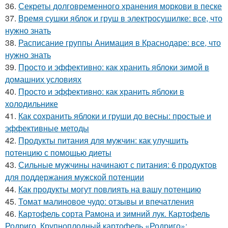
36.
Секреты долговременного хранения моркови в песке
37.
Время сушки яблок и груш в электросушилке: все, что
нужно знать
38.
Расписание группы Анимация в Краснодаре: все, что
нужно знать
39.
Просто и эффективно: как хранить яблоки зимой в
домашних условиях
40.
Просто и эффективно: как хранить яблоки в
холодильнике
41.
Как сохранить яблоки и груши до весны: простые и
эффективные методы
42.
Продукты питания для мужчин: как улучшить
потенцию с помощью диеты
43.
Сильные мужчины начинают с питания: 6 продуктов
для поддержания мужской потенции
44.
Как продукты могут повлиять на вашу потенцию
45.
Томат малиновое чудо: отзывы и впечатления
46.
Картофель сорта Рамона и зимний лук. Картофель
Родриго. Крупноплодный картофель «Родриго»: