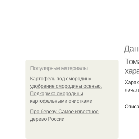
Дан
Том
Популярные материалы
хар
Картофель под смородину
Харак
удобрение смородины осенью.
начат
Подкормка смородины
картофельными очистками
Описа
Про березу. Самое известное
дерево России