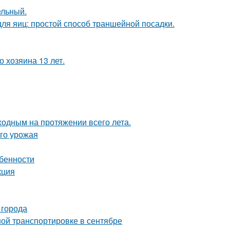
ельный.
ля яиц: простой способ траншейной посадки.
 хозяина 13 лет.
ходным на протяжении всего лета.
ого урожая
обенности
кция
 города
ой транспортировке в сентябре