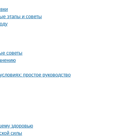
ивки
ые этапы и советы
году
ные советы
ранению
условиях: простое руководство
ашему здоровью
ской силы