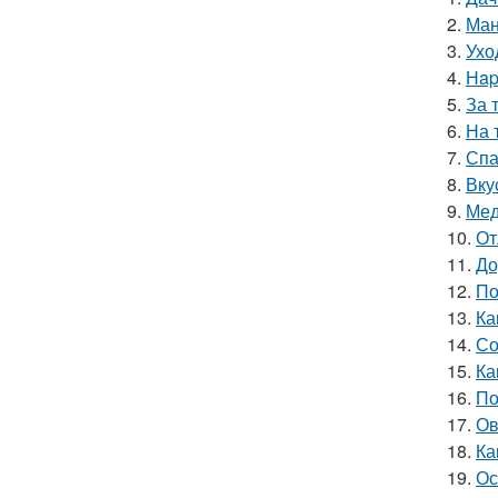
2.
Ман
3.
Ухо
4.
Нap
5.
За 
6.
На 
7.
Спа
8.
Вку
9.
Мед
10.
От
11.
До
12.
По
13.
Ка
14.
Со
15.
Ка
16.
По
17.
Ов
18.
Ка
19.
Ос