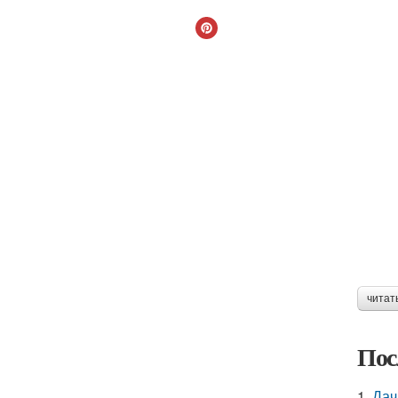
читат
Пос
1.
Дач