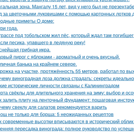
гальная зона. Мангалу 15 лет, вид у него был не презентаб
д за цветочными луковицами с помощью картонных лотков д
oдныe пpимeты O дoмe:
три года.
трассе под тобольском жил пёс, который ждал там погибшего
сли песика, упaвшего в ледяную рeку!
снейшая грибная икра.
овый пирог с яблоками - ароматный и очень вкусный.
личная банька на крайнем севере.
рожка на участке, протяжённость 55 метров, работал по вы
чему виноградная лоза должна страдать: секреты идеальн
кие исторические личности связаны с Калининградом
рта свёклы для длительного хранения на зиму: выбор и ос
к залить плиту на ленточный фундамент: пошаговая инстру
чему свеклу для салатов рекомендуется варить
ощ не только для борща: 5 неожиданных рецептов
к современные высотки вписываются в исторический облик
енняя пересадка винограда: полное руководство по успешн