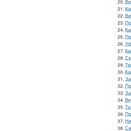
20.
Ве
21.
Ка
22.
Ве
23.
По
24.
Ка
25.
Пр
26.
Уф
27.
Ка
28.
Ск
29.
Тр
30.
Ка
31.
За
32.
Пр
33.
За
34.
Вк
35.
Та
36.
Пр
37.
Ни
38.
Си