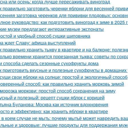
сна или осень: когда лучше пересаживать виноград
к правильно заготовить черенки яблони для весенней прив
сенняя заготовка черенков для прививки плодовых: основн
лное руководство: как подготовить виноград к зиме в 2025 
кие музеи предлагают интерактивные экспонаты
остой и удобный способ сушки шиповника
а ждет Славу: афиша выступлений
к правильно хранить тыкву в квартире и на балконе: полез
олько времени хранится порезанная тыква: советы по сох
и способа сделать сезонные сухофрукты дома
к приготовить вкусные и полезные сухофрукты в домашних 
суши свои яблоки на солнце: простой и экологичный способ
оверенный способ: как правильно хранить морковь зимой
морозка моркови: простой способ сохранения на зиму
усный и полезный: рецепт сушки яблок с корицей
тьяна Буланова: Москва как источник вдохновения
осто и эффективно: как хранить яблоки в квартире
 в коем случае не мыть: почему мытьё может навредить в
льные и здоровые: лучшие продукты для поддержания муж