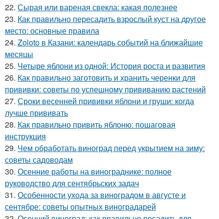
22.
Сырая или вареная свекла: какая полезнее
23.
Как правильно пересадить взрослый куст на другое
место: основные правила
24.
Zoloto в Казани: календарь событий на ближайшие
месяцы
25.
Четыре яблони из одной: История роста и развития
26.
Как правильно заготовить и хранить черенки для
прививки: советы по успешному прививанию растений
27.
Сроки весенней прививки яблони и груши: когда
лучше прививать
28.
Как правильно привить яблоню: пошаговая
инструкция
29.
Чем обработать виноград перед укрытием на зиму:
советы садоводам
30.
Осенние работы на винограднике: полное
руководство для сентябрьских задач
31.
Особенности ухода за виноградом в августе и
сентябре: советы опытных виноградарей
32.
Осенний виноград: как правильно посадить для