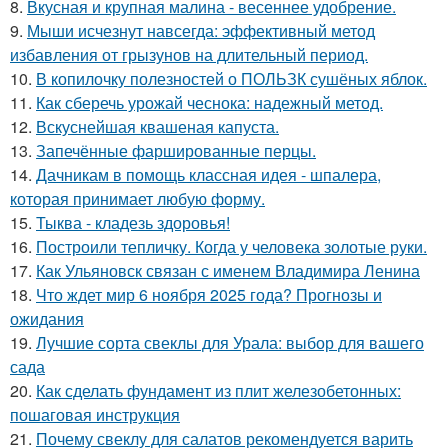
8.
Вкусная и крупная малина - весеннее удобрение.
9.
Мыши исчезнут навсегда: эффективный метод
избавления от грызунов на длительный период.
10.
В копилочку полезностей о ПОЛЬЗК сушёных яблок.
11.
Как сберечь урожай чеснока: надежный метод.
12.
Вскуснейшая квашеная капуста.
13.
Запечённые фаршированные перцы.
14.
Дачникам в помощь классная идея - шпалера,
которая принимает любую форму.
15.
Тыква - кладезь здоровья!
16.
Построили тепличку. Когда у человека золотые руки.
17.
Как Ульяновск связан с именем Владимира Ленина
18.
Что ждет мир 6 ноября 2025 года? Прогнозы и
ожидания
19.
Лучшие сорта свеклы для Урала: выбор для вашего
сада
20.
Как сделать фундамент из плит железобетонных:
пошаговая инструкция
21.
Почему свеклу для салатов рекомендуется варить