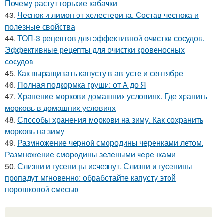
Почему растут горькие кабачки
43.
Чеснок и лимон от холестерина. Состав чеснока и
полезные свойства
44.
ТОП-3 рецептов для эффективной очистки сосудов.
Эффективные рецепты для очистки кровеносных
сосудов
45.
Как выращивать капусту в августе и сентябре
46.
Полная подкормка груши: от А до Я
47.
Хранение моркови домашних условиях. Где хранить
морковь в домашних условиях
48.
Способы хранения моркови на зиму. Как сохранить
морковь на зиму
49.
Размножение черной смородины черенками летом.
Размножение смородины зелеными черенками
50.
Слизни и гусеницы исчезнут. Слизни и гусеницы
пропадут мгновенно: обработайте капусту этой
порошковой смесью