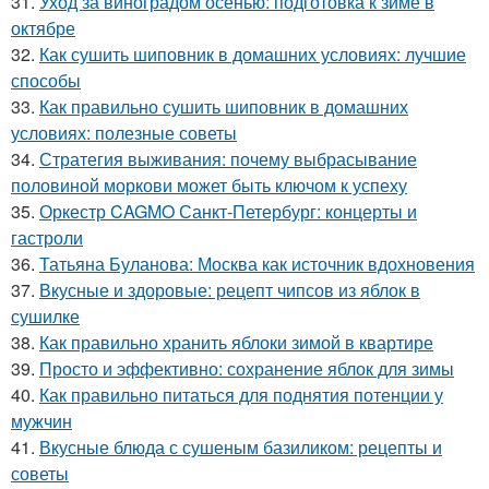
31.
Уход за виноградом осенью: подготовка к зиме в
октябре
32.
Как сушить шиповник в домашних условиях: лучшие
способы
33.
Как правильно сушить шиповник в домашних
условиях: полезные советы
34.
Стратегия выживания: почему выбрасывание
половиной моркови может быть ключом к успеху
35.
Оркестр CAGMO Санкт-Петербург: концерты и
гастроли
36.
Татьяна Буланова: Москва как источник вдохновения
37.
Вкусные и здоровые: рецепт чипсов из яблок в
сушилке
38.
Как правильно хранить яблоки зимой в квартире
39.
Просто и эффективно: сохранение яблок для зимы
40.
Как правильно питаться для поднятия потенции у
мужчин
41.
Вкусные блюда с сушеным базиликом: рецепты и
советы