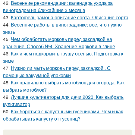
42.
Весенние рекомендации: календарь ухода за
виноградом на ближайшие 3 месяца
43.
Картофель рамона описание сорта. Описание сорта
44.
Весенние работы в винограднике: все, что нужно
знать
45.
Чем обработать морковь перед закладкой на
хранение. Способ №4. Хранение моркови в глине
46.
Как и чем подкормить грушу осенью. Подготовка к
зиме
47.
Нужно ли мыть морковь перед закладкой.. С
помощью вакуумной упаковки
48.
Как правильно выбрать мотоблок для огорода. Как
выбрать мотоблок?
49.
Лучшие культиваторы для дачи 2023. Как выбрать
культиватор
50.
Как бороться с капустными гусеницами. Чем и как
обрабатывать капусту от гусениц?