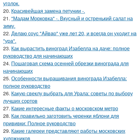
уголок.
20.
Красивейшая замена петунии -.
21.
"Мадам Морковка" -. Вкусный и остренький салат на
зиму.
22.
Дeлaю coуc "Aйвap" ужe лeт 20, и вceгдa oн уxoдит нa
"уpa".
23.
Как вырастить виноград Изабелла на даче: полное
руководство для начинающих
24.
Пошаговая схема осенней обрезки винограда для
начинающих
25.
Особенности выращивания винограда Изабелла:
полное руководство
26.
Какую свеклу выбрать для Урала: советы по выбору
лучших сортов
27.
Какие интересные факты о московском метро
28.
Как правильно заготовить черенки яблони для
прививки: Полное руководство
29.
Какие галереи представляют работы московских
художников