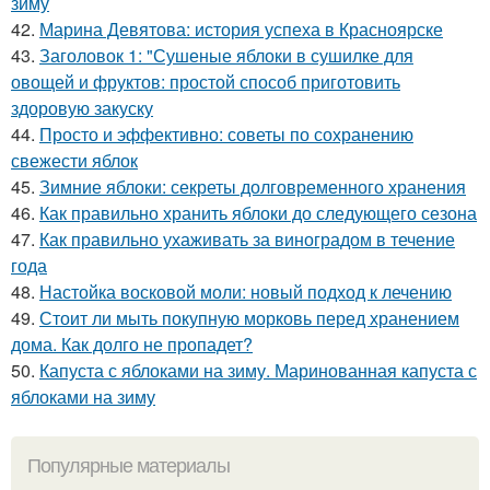
зиму
42.
Марина Девятова: история успеха в Красноярске
43.
Заголовок 1: "Сушеные яблоки в сушилке для
овощей и фруктов: простой способ приготовить
здоровую закуску
44.
Просто и эффективно: советы по сохранению
свежести яблок
45.
Зимние яблоки: секреты долговременного хранения
46.
Как правильно хранить яблоки до следующего сезона
47.
Как правильно ухаживать за виноградом в течение
года
48.
Настойка восковой моли: новый подход к лечению
49.
Стоит ли мыть покупную морковь перед хранением
дома. Как долго не пропадет?
50.
Капуста с яблоками на зиму. Маринованная капуста с
яблоками на зиму
Популярные материалы