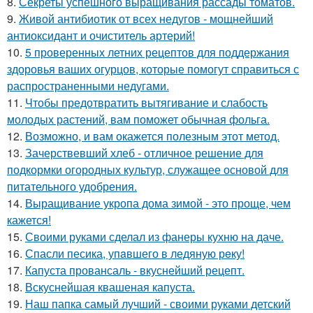
8.
Секреты успешного выращивания рассады томатов.
9.
Живой антибиотик от всех недугов - мощнейший
антиоксидант и очиститель артерий!
10.
5 проверенных летних рецептов для поддержания
здоровья ваших огурцов, которые помогут справиться с
распространенными недугами.
11.
Чтобы предотвратить вытягивание и слабость
молодых растений, вам поможет обычная фольга.
12.
Возможно, и вам окажется полезным этот метод.
13.
Зачерствевший хлеб - отличное решение для
подкормки огородных культур, служащее основой для
питательного удобрения.
14.
Выращивание укропа дома зимой - это проще, чем
кажется!
15.
Своими руками сделал из фанеры кухню на даче.
16.
Спасли песика, упaвшего в ледяную рeку!
17.
Капуста провансаль - вкуснейший рецепт.
18.
Вскуснейшая квашеная капуста.
19.
Наш папка самый лучший - своими руками детский