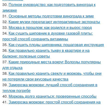
30.
Полное руководство: как подготовить виноград к
зимовке
31.
Основные методы подготовки винограда к зиме
32.
Какие музеи предлагают интерактивные экспонаты
33.
Москва в прошлом: как родился и вырос город
34.
Как сушить шиповник в духовке газовой плиты:
простой способ сохранить витамины
35.
Как сушить плоды шиповника: пошаговая инструкция
36.
Как правильно хранить тыкву в квартире и на
балконе: полезные советы
37.
Какие природные места вокруг Вологды популярны
для отдыха
38.
Как правильно хранить свеклу и морковь, чтобы они
не потеряли свои вкусовые качества
39.
Заморозка моркови: лучший способ сохранения в
теплом погребе
40.
Морковь долго храниться: проверенные способы
41.
Заморозка моркови: простой способ сохранения на