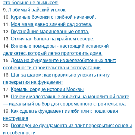
это больше не вымысел!
9.
Любимый райский уголок.
10.
Куриные бочонки с грибной начинкой.
11.
Моя мама давно зимний сад хотела.
12.
Вкуснейшие маринованные опята.
13.
Отличная банька на крайнем севере.
14.
Вяленые помидоры - настоящий испанский
деликатес, который легко приготовить дома.
15.
Дома на фундаменте из железобетонных плит:
особенности строительства и эксплуатации
16.
Шаг за шагом: как правильно уложить плиту
перекрытия на фундамент
17.
Кремль: сердце истории Москвы
18.
Почему малоэтажные объекты на монолитной плите
— идеальный выбор для современного строительства
19.
Как сделать фундамент из жби плит: пошаговая
инструкция
20.
Возведение фундамента из плит перекрытия: основы
и особенности