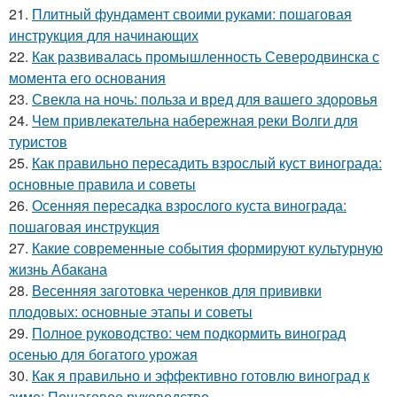
21.
Плитный фундамент своими руками: пошаговая
инструкция для начинающих
22.
Как развивалась промышленность Северодвинска с
момента его основания
23.
Свекла на ночь: польза и вред для вашего здоровья
24.
Чем привлекательна набережная реки Волги для
туристов
25.
Как правильно пересадить взрослый куст винограда:
основные правила и советы
26.
Осенняя пересадка взрослого куста винограда:
пошаговая инструкция
27.
Какие современные события формируют культурную
жизнь Абакана
28.
Весенняя заготовка черенков для прививки
плодовых: основные этапы и советы
29.
Полное руководство: чем подкормить виноград
осенью для богатого урожая
30.
Как я правильно и эффективно готовлю виноград к
зиме: Пошаговое руководство