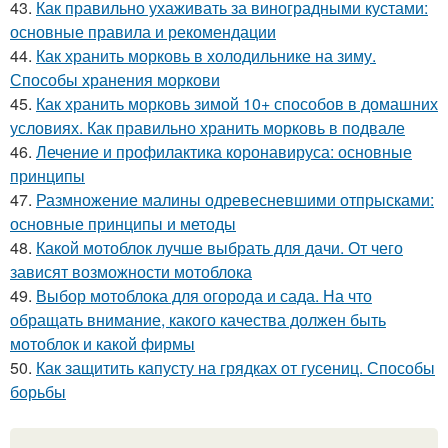
43.
Как правильно ухаживать за виноградными кустами:
основные правила и рекомендации
44.
Как хранить морковь в холодильнике на зиму.
Способы хранения моркови
45.
Как хранить морковь зимой 10+ способов в домашних
условиях. Как правильно хранить морковь в подвале
46.
Лечение и профилактика коронавируса: основные
принципы
47.
Размножение малины одревесневшими отпрысками:
основные принципы и методы
48.
Какой мотоблок лучше выбрать для дачи. От чего
зависят возможности мотоблока
49.
Выбор мотоблока для огорода и сада. На что
обращать внимание, какого качества должен быть
мотоблок и какой фирмы
50.
Как защитить капусту на грядках от гусениц. Способы
борьбы