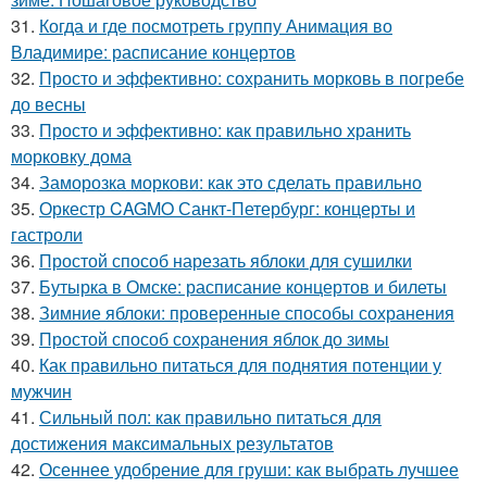
31.
Когда и где посмотреть группу Анимация во
Владимире: расписание концертов
32.
Просто и эффективно: сохранить морковь в погребе
до весны
33.
Просто и эффективно: как правильно хранить
морковку дома
34.
Заморозка моркови: как это сделать правильно
35.
Оркестр CAGMO Санкт-Петербург: концерты и
гастроли
36.
Простой способ нарезать яблоки для сушилки
37.
Бутырка в Омске: расписание концертов и билеты
38.
Зимние яблоки: проверенные способы сохранения
39.
Простой способ сохранения яблок до зимы
40.
Как правильно питаться для поднятия потенции у
мужчин
41.
Сильный пол: как правильно питаться для
достижения максимальных результатов
42.
Осеннее удобрение для груши: как выбрать лучшее