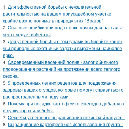
1.
Для эффективной борьбы с нежелательной
растительностью на вашем приусадебном участке
крайне важно понимать природу этих "Врагов".
2.
Опасные ошибки при подготовке почвы для рассады:
чего следует избегать!
3.
Для успешной борьбы с грызунами выбирайте кошек,
чьи природные охотничьи задатки выражены наиболее
ярко.
4.
Своевременный весенний полив - залог обильного
плодоношения растений на протяжении всего теплого
сезона.
5.
5 проверенных летних рецептов для поддержания
здоровья ваших огурцов, которые помогут справиться с
распространенными недугами.
6.
Почему при посадке картофеля я ежегодно добавляю
в лунку горох или бобы.
7.
Секреты успешного выращивания пекинской капусты.
8.
Выращивание картофеля без использования грунта -