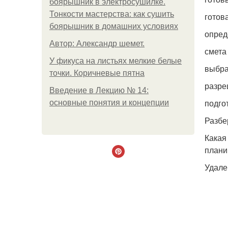
боярышник в электросушилке.
Тонкости мастерства: как сушить
готов
боярышник в домашних условиях
опред
Автор: Александр шемет.
смета
У фикуса на листьях мелкие белые
выбра
точки. Коричневые пятна
разре
Введение в Лекцию № 14:
подгот
основные понятия и концепции
Разбе
Какая
плани
Удале