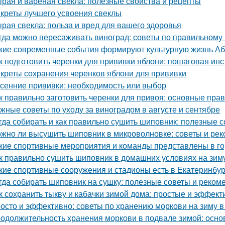
рая и вареная свекла: полезные свойства и рецепты
креты лучшего усвоения свеклы
рая свекла: польза и вред для вашего здоровья
гда можно пересаживать виноград: советы по правильному
кие современные события формируют культурную жизнь А
к подготовить черенки для прививки яблони: пошаговая инс
креты сохранения черенков яблони для прививки
сенние прививки: необходимость или выбор
к правильно заготовить черенки для привоя: основные прав
жные советы по уходу за виноградом в августе и сентябре
гда собирать и как правильно сушить шиповник: полезные с
жно ли высушить шиповник в микроволновке: советы и ре
кие спортивные мероприятия и команды представлены в г
к правильно сушить шиповник в домашних условиях на зим
кие спортивные сооружения и стадионы есть в Екатеринбур
гда собирать шиповник на сушку: полезные советы и реком
к сохранить тыкву и кабачки зимой дома: простые и эффек
осто и эффективно: советы по хранению моркови на зиму в
одолжительность хранения моркови в подвале зимой: осн