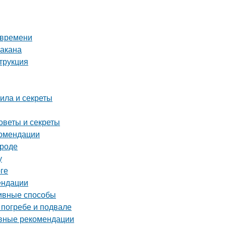
 времени
бакана
трукция
ила и секреты
оветы и секреты
комендации
ороде
у
ге
ендации
тивные способы
 погребе и подвале
овные рекомендации