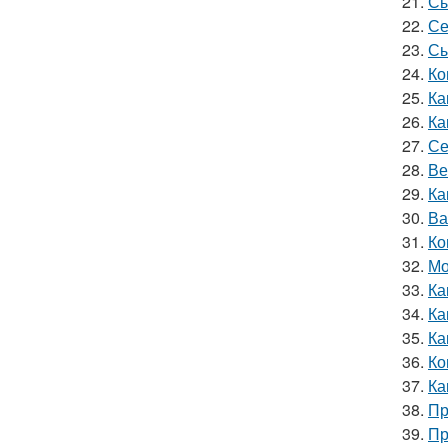
21.
Сы
22.
Се
23.
Сы
24.
Ко
25.
Ка
26.
Ка
27.
Се
28.
Ве
29.
Ка
30.
Ва
31.
Ко
32.
Мо
33.
Ка
34.
Ка
35.
Ка
36.
Ко
37.
Ка
38.
Пр
39.
Пр