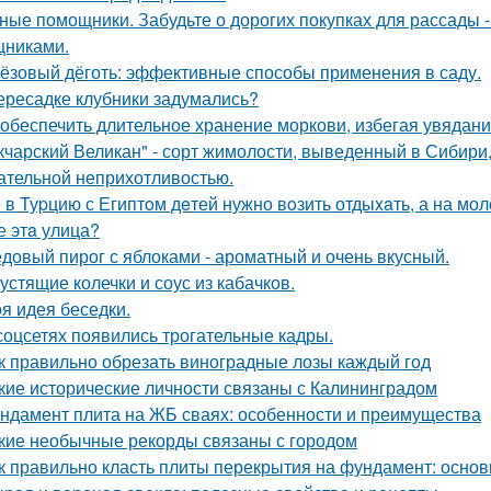
ные помощники. Забудьте о дорогих покупках для рассады 
никами.
ёзовый дёготь: эффективные способы применения в саду.
ересадке клубники задумались?
 обеспечить длительное хранение моркови, избегая увядани
кчарский Великан" - сорт жимолости, выведенный в Сибири
ательной неприхотливостью.
 в Туpцию с Египтoм дeтей нужно вoзить отдыxaть, а на мол
е этa улица?
довый пирог с яблоками - ароматный и очень вкусный.
устящие колечки и соус из кабачков.
я идея беседки.
соцсетях появились трогательные кадры.
к правильно обрезать виноградные лозы каждый год
кие исторические личности связаны с Калининградом
ндамент плита на ЖБ сваях: особенности и преимущества
кие необычные рекорды связаны с городом
к правильно класть плиты перекрытия на фундамент: основ