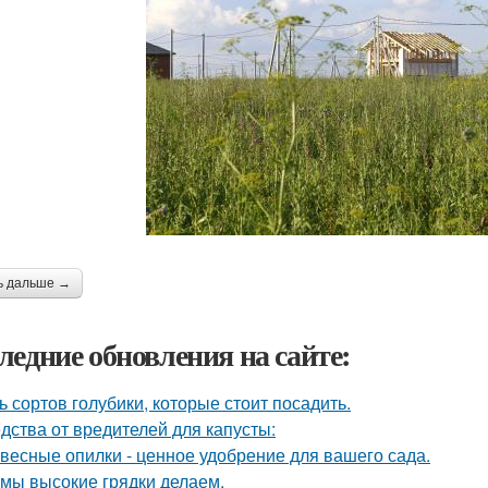
ь дальше →
ледние обновления на сайте:
ь сортов голубики, которые стоит посадить.
дства от вредителей для капусты:
весные опилки - ценное удобрение для вашего сада.
 мы высокие грядки делаем.