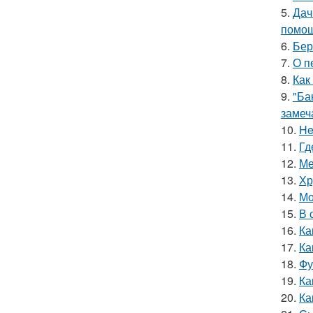
5.
Дач
помощ
6.
Бер
7.
О п
8.
Как
9.
"Ба
замеч
10.
He
11.
Гд
12.
Ме
13.
Хр
14.
Мо
15.
В 
16.
Ка
17.
Ка
18.
Фу
19.
Ка
20.
Ка