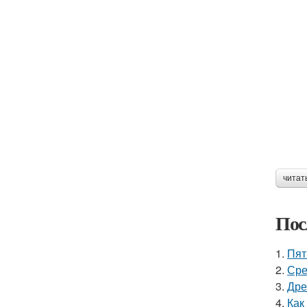
читат
Пос
1.
Пят
2.
Сре
3.
Дре
4.
Как