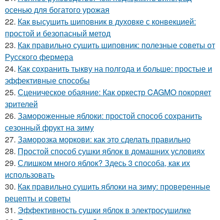
осенью для богатого урожая
22.
Как высушить шиповник в духовке с конвекцией:
простой и безопасный метод
23.
Как правильно сушить шиповник: полезные советы от
Русского фермера
24.
Как сохранить тыкву на полгода и больше: простые и
эффективные способы
25.
Сценическое обаяние: Как оркестр CAGMO покоряет
зрителей
26.
Замороженные яблоки: простой способ сохранить
сезонный фрукт на зиму
27.
Заморозка моркови: как это сделать правильно
28.
Простой способ сушки яблок в домашних условиях
29.
Слишком много яблок? Здесь 3 способа, как их
использовать
30.
Как правильно сушить яблоки на зиму: проверенные
рецепты и советы
31.
Эффективность сушки яблок в электросушилке