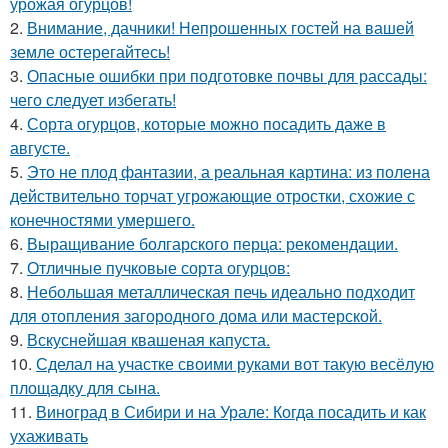
урожая огурцов!
2.
Внимание, дачники! Непрошенных гостей на вашей
земле остерегайтесь!
3.
Опасные ошибки при подготовке почвы для рассады:
чего следует избегать!
4.
Сорта огурцов, которые можно посадить даже в
августе.
5.
Это не плод фантазии, а реальная картина: из полена
действительно торчат угрожающие отростки, схожие с
конечностями умершего.
6.
Выращивание болгарского перца: рекомендации.
7.
Отличные пучковые сорта огурцов:
8.
Небольшая металлическая печь идеально подходит
для отопления загородного дома или мастерской.
9.
Вскуснейшая квашеная капуста.
10.
Сделал на участке своими руками вот такую весёлую
площадку для сына.
11.
Виноград в Сибири и на Урале: Когда посадить и как
ухаживать