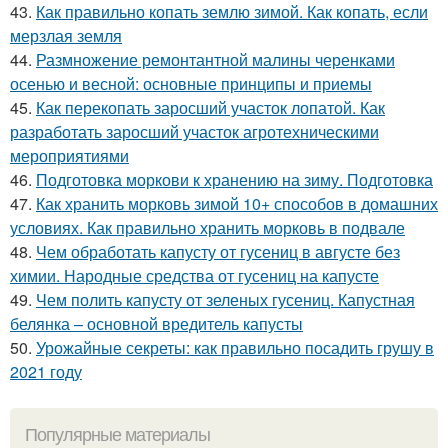
43.
Как правильно копать землю зимой. Как копать, если
мерзлая земля
44.
Размножение ремонтантной малины черенками
осенью и весной: основные принципы и приемы
45.
Как перекопать заросший участок лопатой. Как
разработать заросший участок агротехническими
мероприятиями
46.
Подготовка моркови к хранению на зиму. Подготовка
47.
Как хранить морковь зимой 10+ способов в домашних
условиях. Как правильно хранить морковь в подвале
48.
Чем обработать капусту от гусениц в августе без
химии. Народные средства от гусениц на капусте
49.
Чем полить капусту от зеленых гусениц. Капустная
белянка – основной вредитель капусты
50.
Урожайные секреты: как правильно посадить грушу в
2021 году
Популярные материалы