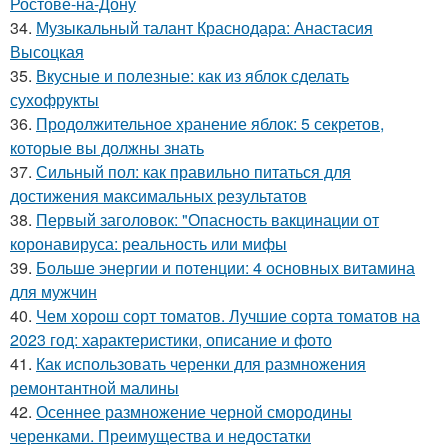
Ростове-на-Дону
34.
Музыкальный талант Краснодара: Анастасия
Высоцкая
35.
Вкусные и полезные: как из яблок сделать
сухофрукты
36.
Продолжительное хранение яблок: 5 секретов,
которые вы должны знать
37.
Сильный пол: как правильно питаться для
достижения максимальных результатов
38.
Первый заголовок: "Опасность вакцинации от
коронавируса: реальность или мифы
39.
Больше энергии и потенции: 4 основных витамина
для мужчин
40.
Чем хорош сорт томатов. Лучшие сорта томатов на
2023 год: характеристики, описание и фото
41.
Как использовать черенки для размножения
ремонтантной малины
42.
Осеннее размножение черной смородины
черенками. Преимущества и недостатки