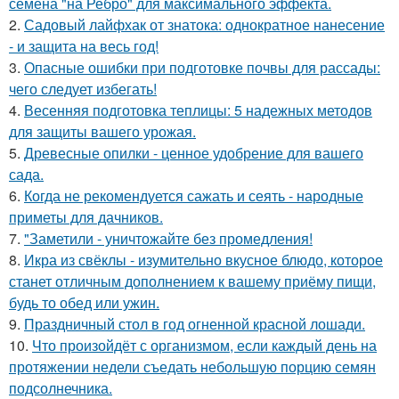
семена "на Ребро" для максимального эффекта.
2.
Садовый лайфхак от знатока: однократное нанесение
- и защита на весь год!
3.
Опасные ошибки при подготовке почвы для рассады:
чего следует избегать!
4.
Весенняя подготовка теплицы: 5 надежных методов
для защиты вашего урожая.
5.
Древесные опилки - ценное удобрение для вашего
сада.
6.
Когда не рекомендуется сажать и сеять - народные
приметы для дачников.
7.
"Заметили - уничтожайте без промедления!
8.
Икра из свёклы - изумительно вкусное блюдо, которое
станет отличным дополнением к вашему приёму пищи,
будь то обед или ужин.
9.
Праздничный стол в год огненной красной лошади.
10.
Что произойдёт с организмом, если каждый день на
протяжении недели съедать небольшую порцию семян
подсолнечника.