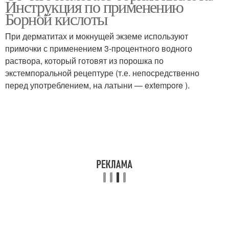
Инструкция по применению
Борной кислоты
При дерматитах и мокнущей экземе используют
Ловушка с борной
примочки с применением 3-процентного водного
Домашние ловушки
кислотой
раствора, который готовят из порошка по
экстемпоральной рецептуре (т.е. непосредственно
перед употреблением, на латыни — extempore ).