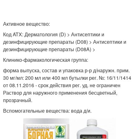
Ловушки с борной
Активное вещество:
Кислота в гинекологии
кислотой
Код ATX: Дерматология (D) > Антисептики и
дезинфицирующие препараты (D08) > Антисептики и
дезинфицирующие препараты (D08A) >
Кислота для комнатных
Клинико-фармакологическая группа:
Янтарная кислота
растений
форма выпуска, состав и упаковка р-р д/наружн. прим.
30 мг/мл: 200 мл или 400 мл бутылки рег. №: 16/11/1414
от 08.11.2016 - срок действия рег. уд. не ограничен
Раствор для наружного применения бесцветный,
Кислоты в садоводстве
Кислота в огороде
прозрачный.
Вспомогательные вещества: вода д/и.
Кислота для
Кислоты для
смородины
стимулирования