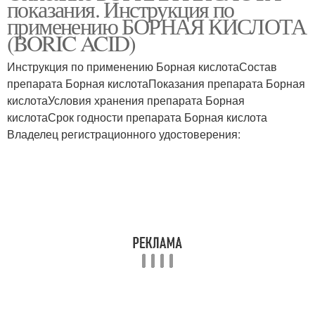
показания. Инструкция по
применению БОРНАЯ КИСЛОТА
(BORIC ACID)
Инструкция по применению Борная кислотаСостав
Кислоты для кожи
Кислота в растворе
препарата Борная кислотаПоказания препарата Борная
кислотаУсловия хранения препарата Борная
кислотаСрок годности препарата Борная кислота
Владелец регистрационного удостоверения:
Приманки с борной
Кислота от муравьев
кислотой
Кислота для муравьёв
Кислоты для растений
Ловушка с борной
Кислоты в качестве
кислотой