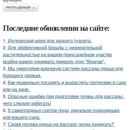
читать дальше →
Последние обновления на сайте:
1.
Интересная идея для дачного туалета.
2.
Для эффективной борьбы с нежелательной
растительностью на вашем приусадебном участке
крайне важно понимать природу этих "Врагов".
3.
Мы укрепляем корневую систему рассады перца для
будущего урожая.
4.
Как правильно посадить и вырастить гортензию в саду
или на даче.
5.
Опасные ошибки при подготовке почвы для рассады:
чего следует избегать!
6.
5 самоплодных сортов груш, идеально подходящих
для вашего сада.
7.
Сроки посева перца на рассаду: когда начинать?