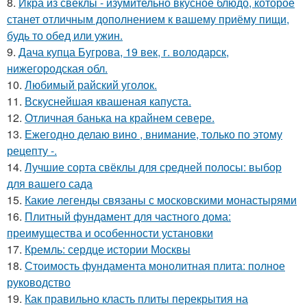
8.
Икра из свёклы - изумительно вкусное блюдо, которое
станет отличным дополнением к вашему приёму пищи,
будь то обед или ужин.
9.
Дача купца Бугрова, 19 век, г. володарск,
нижегородская обл.
10.
Любимый райский уголок.
11.
Вскуснейшая квашеная капуста.
12.
Отличная банька на крайнем севере.
13.
Ежегодно делаю вино , внимание, только по этому
рецепту -.
14.
Лучшие сорта свёклы для средней полосы: выбор
для вашего сада
15.
Какие легенды связаны с московскими монастырями
16.
Плитный фундамент для частного дома:
преимущества и особенности установки
17.
Кремль: сердце истории Москвы
18.
Стоимость фундамента монолитная плита: полное
руководство
19.
Как правильно класть плиты перекрытия на