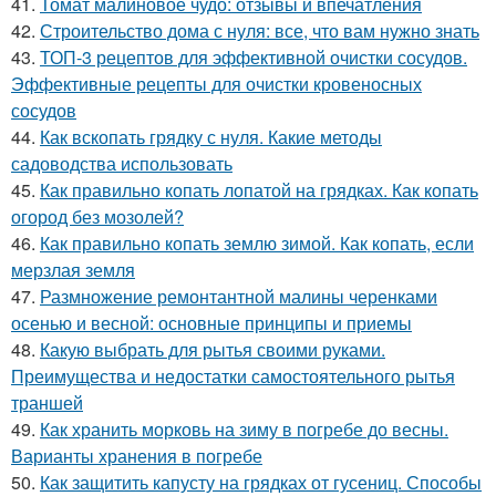
41.
Томат малиновое чудо: отзывы и впечатления
42.
Строительство дома с нуля: все, что вам нужно знать
43.
ТОП-3 рецептов для эффективной очистки сосудов.
Эффективные рецепты для очистки кровеносных
сосудов
44.
Как вскопать грядку с нуля. Какие методы
садоводства использовать
45.
Как правильно копать лопатой на грядках. Как копать
огород без мозолей?
46.
Как правильно копать землю зимой. Как копать, если
мерзлая земля
47.
Размножение ремонтантной малины черенками
осенью и весной: основные принципы и приемы
48.
Какую выбрать для рытья своими руками.
Преимущества и недостатки самостоятельного рытья
траншей
49.
Как хранить морковь на зиму в погребе до весны.
Варианты хранения в погребе
50.
Как защитить капусту на грядках от гусениц. Способы