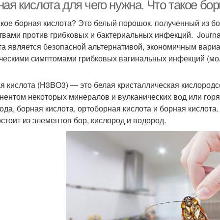
кислотой
ая кислота для чего нужна. Что такое бо
акое борная кислота? Это белый порошок, полученный из б
твами против грибковых и бактериальных инфекций. Journal
Кислота для
Кислоты для глаз
та является безопасной альтернативой, экономичным вар
промывания
ческими симптомами грибковых вагинальных инфекций (моло
я кислота (H3BO3) — это белая кристаллическая кислородс
нентом некоторых минералов и вулканических вод или горяч
ода, борная кислота, ортоборная кислота и борная кислота
остоит из элементов бор, кислород и водород.