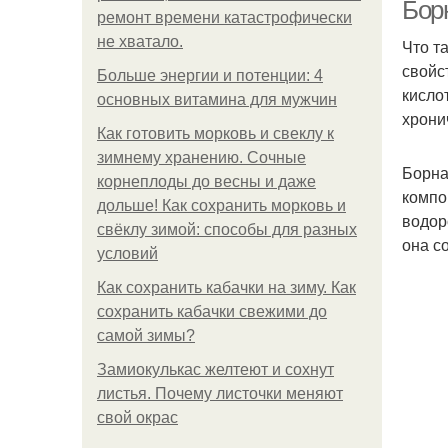
Борн
ремонт времени катастрофически
не хватало.
Что т
свойс
Больше энергии и потенции: 4
кисло
основных витамина для мужчин
хрони
Как готовить морковь и свеклу к
зимнему хранению. Сочные
Борна
корнеплоды до весны и даже
компо
дольше! Как сохранить морковь и
водор
свёклу зимой: способы для разных
она с
условий
Как сохранить кабачки на зиму. Как
сохранить кабачки свежими до
самой зимы?
Замиокулькас желтеют и сохнут
листья. Почему листочки меняют
свой окрас