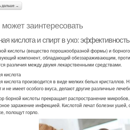
ь дальше →
 может заинтересовать
ая кислота и спирт в ухо: эффективность
ной кислоты (вещество порошкообразной формы) и борного 
вующий компонент, обладающий обеззараживающим, проти
ся различия между двумя лекарственными средствами.
я кислота
я кислота производится в виде мелких белых кристаллов. Н
т и не имеет особого вкуса, делают другие различные лечеб
ор борной кислоты прекращает распространение микробов,
рное заражение инфекцией. Кислотой лечат болезни ушей
же, полощут горло.