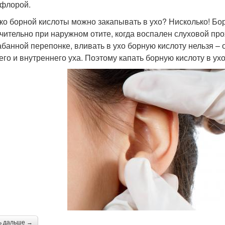
флорой.
ко борной кислоты можно закапывать в ухо? Нисколько! Бо
чительно при наружном отите, когда воспален слуховой про
абанной перепонке, вливать в ухо борную кислоту нельзя –
его и внутреннего уха. Поэтому капать борную кислоту в ух
ь дальше →