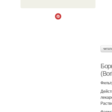
читат
Бор
(Bor
Фильт
Дейст
лекар
Раств
Фарма