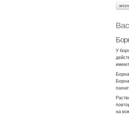
читат
Вас
Борн
У бор
дейст
имеют
Борна
Борна
пахне
Раств
повто
на ко