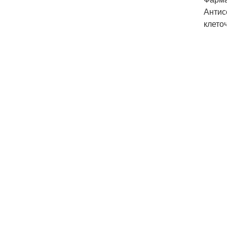
Антис
клето