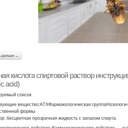
ь дальше →
ная кислота спиртовой раствор инструкци
ic acid)
руемый список
вующее вещество:АТХФармакологическая группаНозологич
ственной формы
ор: бесцветная прозрачная жидкость с запахом спирта.
кологическое действие Фармакологическое действие — ан