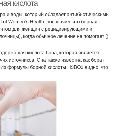
беременности
рная кислота
ора и воды, который обладает антибиотическими
 of Women’s Health обозначил, что борная
иантом для женщин с рецидивирующими и
чницы), когда обычное лечение не помогает ().
одержащая кислота бора, которая является
их источников. Она также известна как борат
. Из формулы борной кислоты H3BO3 видно, что