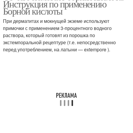
Инструкция по применению
кислотой
кислотой
Борной кислоты
При дерматитах и мокнущей экземе используют
Кислоты для
примочки с применением 3-процентного водного
Кислоты для глаз
уничтожения
раствора, который готовят из порошка по
экстемпоральной рецептуре (т.е. непосредственно
перед употреблением, на латыни — extempore ).
Кислота в ухо
Кислоты от муравьев
Кислоты для
Кислоты для кожи
улучшения
Кислоты в огороде