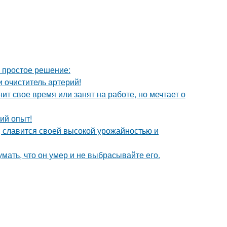
ь простое решение:
 очиститель артерий!
ит свое время или занят на работе, но мечтает о
ий опыт!
, славится своей высокой урожайностью и
мать, что он умер и не выбрасывайте его.