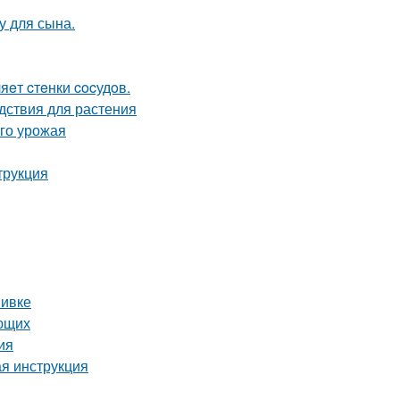
у для сына.
яeт cтeнки cocудoв.
дствия для растения
ого урожая
трукция
вивке
ающих
ия
ая инструкция