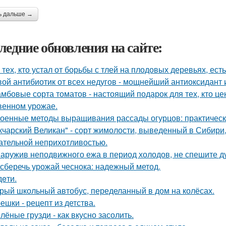
ь дальше →
ледние обновления на сайте:
 тех, кто устал от борьбы с тлей на плодовых деревьях, ест
ой антибиотик от всех недугов - мощнейший антиоксидант и
мбовые сорта томатов - настоящий подарок для тех, кто цен
венном урожае.
оенные методы выращивания рассады огурцов: практическ
кчарский Великан" - сорт жимолости, выведенный в Сибири
ательной неприхотливостью.
аружив неподвижного ежа в период холодов, не спешите ду
 сберечь урожай чеснока: надежный метод.
дeти.
рый школьный автобус, переделанный в дом на колёсах.
ешки - рецепт из детства.
лёные грузди - как вкусно засолить.