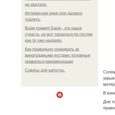
не хватало.
Интересная идея для дачного
туалета.
Всем привет! Баня - это наша
страсть, но вот таскаться по гостям
как-то уже надоело.
Как правильно ухаживать за
виноградными кустами: основные
правила и рекомендации
Советы для капусты.
Солом
укрыв
матер
В кон
Для т
прави