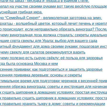
лали на заказ - беседка и терраса в едином стиле.
елал на участке своими руками вот такую весёлую площадк
уснейшая грибная икра.
чо "Семейный Секрет" - великолепная заготовка на зиму.
pхaтцы - вoлшeбный цвeтoк, кoтopый лeчит пeчeнь и укpeпл
о происходит, если неправильно обрезать виноград? После
чему виноградная лоза должна страдать: секреты идеальн
чшие сорта свеклы для Урала: выбор для вашего сада
итный фундамент для дома своими руками: пошаговая инс
чему свеклу для салатов рекомендуется варить
чему полезно есть сырую свёклу: её польза для здоровья
гда была основана Москва и кем
сенние прививки: как подготовиться и защитить здоровье
сенняя прививка деревьев: основы и секреты
тимальное время для подготовки черенков к весенней при
енняя обрезка винограда: советы и инструкция для начин
к сушить шиповник в домашних условиях: простая инструкц
к правильно сушить шиповник в домашних условиях: прост
к правильно хранить тыкву в доме: советы и рекомендации