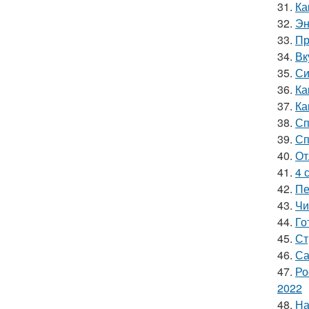
31.
Ка
32.
Эн
33.
Пр
34.
Вк
35.
Си
36.
Ка
37.
Ка
38.
Сп
39.
Сп
40.
От
41.
4 
42.
Пе
43.
Чи
44.
Го
45.
Ст
46.
Са
47.
Ро
2022
48.
На