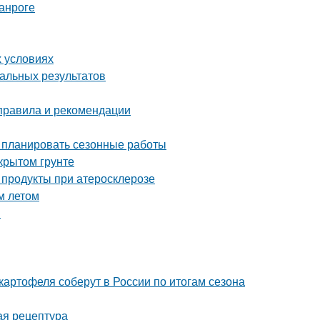
анроге
х условиях
мальных результатов
 правила и рекомендации
о планировать сезонные работы
крытом грунте
 продукты при атеросклерозе
м летом
ы
картофеля соберут в России по итогам сезона
ая рецептура