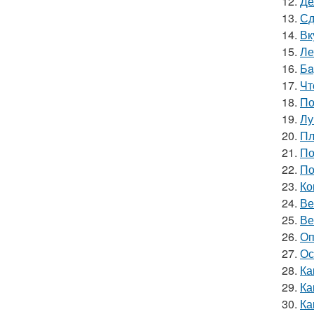
12.
Де
13.
Сд
14.
Вк
15.
Ле
16.
Бa
17.
Чт
18.
По
19.
Лу
20.
Пл
21.
По
22.
По
23.
Ко
24.
Ве
25.
Ве
26.
Оп
27.
Ос
28.
Ка
29.
Ка
30.
Ка