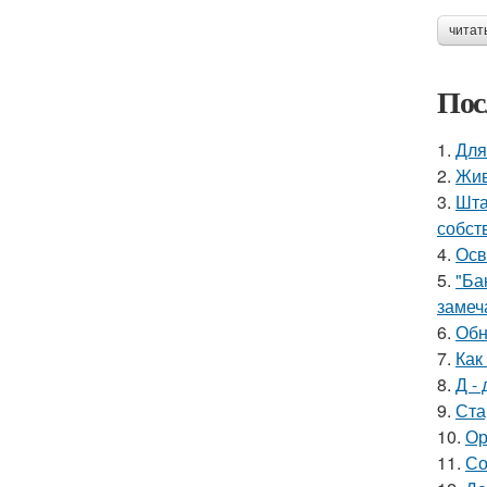
читат
Пос
1.
Для
2.
Жив
3.
Шта
собст
4.
Осв
5.
"Ба
замеч
6.
Обн
7.
Как
8.
Д - 
9.
Ста
10.
Ор
11.
Со