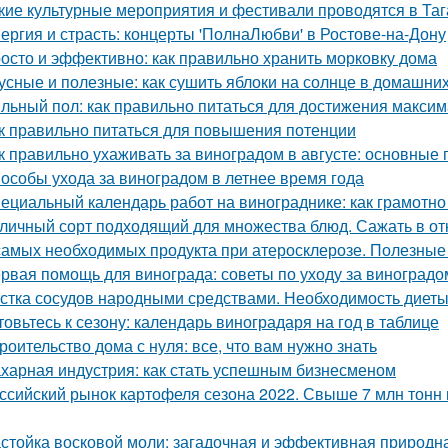
кие культурные мероприятия и фестивали проводятся в Таг
ергия и страсть: концерты 'ПолнаЛюбви' в Ростове-на-Дону
осто и эффективно: как правильно хранить морковку дома
усные и полезные: как сушить яблоки на солнце в домашни
льный пол: как правильно питаться для достижения макси
к правильно питаться для повышения потенции
к правильно ухаживать за виноградом в августе: основные
особы ухода за виноградом в летнее время года
ециальный календарь работ на винограднике: как грамотн
личный сорт подходящий для множества блюд. Сажать в от
самых необходимых продукта при атеросклерозе. Полезные
рвая помощь для винограда: советы по уходу за виноградо
стка сосудов народными средствами. Необходимость диет
товьтесь к сезону: календарь виноградаря на год в таблице
роительство дома с нуля: все, что вам нужно знать
харная индустрия: как стать успешным бизнесменом
ссийский рынок картофеля сезона 2022. Свыше 7 млн тонн 
стойка восковой моли: загадочная и эффективная природн