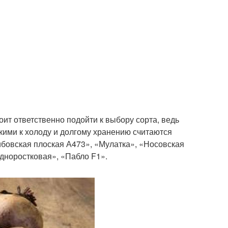
тоит ответственно подойти к выбору сорта, ведь
кими к холоду и долгому хранению считаются
бовская плоская А473», «Мулатка», «Носовская
дноростковая», «Пабло F1».