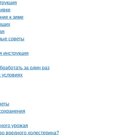
трукция
вивке
ние к зиме
ающих
ая
ные советы
я инструкция
бработать за один раз
х условиях
веты
 сохранения
шного урожая
тво вредного холестерина?