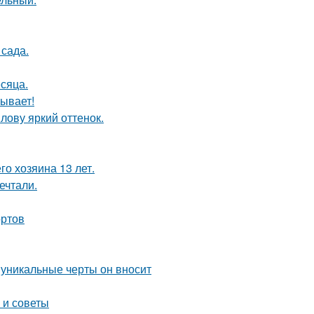
сада.
сяца.
ывает!
лову яркий оттенок.
го хозяина 13 лет.
ечтали.
ортов
 уникальные черты он вносит
 и советы