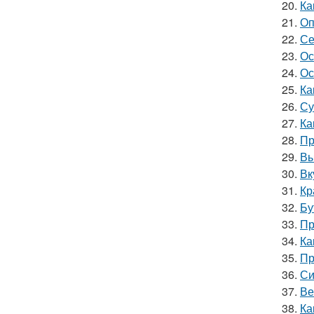
20.
Ка
21.
Оп
22.
Се
23.
Ос
24.
Ос
25.
Ка
26.
Су
27.
Ка
28.
Пр
29.
Вы
30.
Вк
31.
Кр
32.
Бу
33.
Пр
34.
Ка
35.
Пр
36.
Си
37.
Ве
38.
Ка