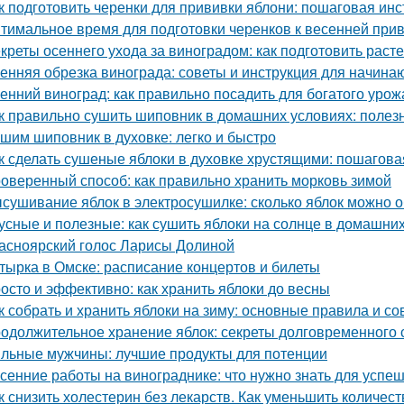
к подготовить черенки для прививки яблони: пошаговая инс
тимальное время для подготовки черенков к весенней при
креты осеннего ухода за виноградом: как подготовить расте
енняя обрезка винограда: советы и инструкция для начин
енний виноград: как правильно посадить для богатого урож
к правильно сушить шиповник в домашних условиях: полез
шим шиповник в духовке: легко и быстро
к сделать сушеные яблоки в духовке хрустящими: пошагова
оверенный способ: как правильно хранить морковь зимой
сушивание яблок в электросушилке: сколько яблок можно о
усные и полезные: как сушить яблоки на солнце в домашни
асноярский голос Ларисы Долиной
тырка в Омске: расписание концертов и билеты
осто и эффективно: как хранить яблоки до весны
к собрать и хранить яблоки на зиму: основные правила и со
одолжительное хранение яблок: секреты долговременного
льные мужчины: лучшие продукты для потенции
сенние работы на винограднике: что нужно знать для успе
к снизить холестерин без лекарств. Как уменьшить количес