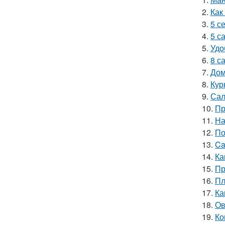
2.
Как
3.
5 с
4.
5 с
5.
Удо
6.
8 с
7.
Дом
8.
Кур
9.
Сал
10.
Пр
11.
На
12.
По
13.
Ca
14.
Ка
15.
Пр
16.
Пл
17.
Ка
18.
Ов
19.
Ко