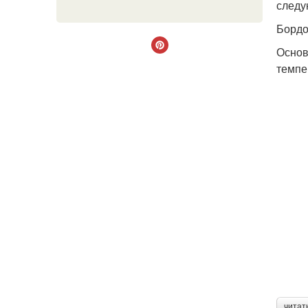
следу
Бордо
Основ
темпе
читат