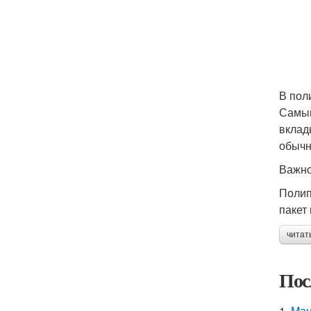
В пол
Самый
вклад
обычн
Важно
Полип
пакет
читат
Пос
1.
Ман