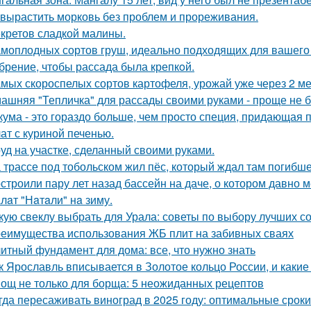
 вырастить морковь без проблем и прореживания.
екретов сладкой малины.
амоплодных сортов груш, идеально подходящих для вашего 
брение, чтобы рассада была крепкoй.
амых скороспелых сортов картофеля, урожай уже через 2 ме
ашняя "Тепличка" для рассады своими руками - проще не б
кума - это гораздо больше, чем просто специя, придающая п
ат с куриной печенью.
уд на участке, сделанный своими руками.
 трассе под тобольском жил пёс, который ждал там погибше
строили пару лет назад бассейн на даче, о котором давно м
лaт "Нaтaли" нa зиму.
кую свеклу выбрать для Урала: советы по выбору лучших с
еимущества использования ЖБ плит на забивных сваях
итный фундамент для дома: все, что нужно знать
к Ярославль вписывается в Золотое кольцо России, и какие
ощ не только для борща: 5 неожиданных рецептов
гда пересаживать виноград в 2025 году: оптимальные сроки