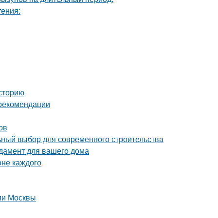
тения:
сторию
 рекомендации
ов
ный выбор для современного строительства
дамент для вашего дома
оне каждого
рии Москвы