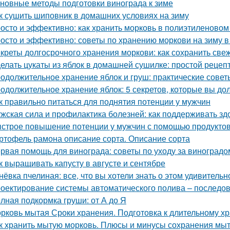
новные методы подготовки винограда к зиме
к сушить шиповник в домашних условиях на зиму
осто и эффективно: как хранить морковь в полиэтиленовом
осто и эффективно: советы по хранению моркови на зиму в
креты долгосрочного хранения моркови: как сохранить све
елать цукаты из яблок в домашней сушилке: простой рецеп
одолжительное хранение яблок и груш: практические сове
одолжительное хранение яблок: 5 секретов, которые вы до
к правильно питаться для поднятия потенции у мужчин
жская сила и профилактика болезней: как поддерживать зд
строе повышение потенции у мужчин с помощью продукто
ртофель рамона описание сорта. Описание сорта
рвая помощь для винограда: советы по уходу за виноградо
к выращивать капусту в августе и сентябре
нёвка пчелиная: все, что вы хотели знать о этом удивитель
оектирование системы автоматического полива – последов
лная подкормка груши: от А до Я
рковь мытая Сроки хранения. Подготовка к длительному х
к хранить мытую морковь. Плюсы и минусы сохранения мыт