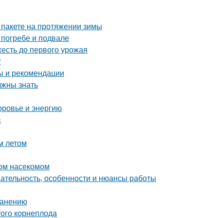
 пакете на протяжении зимы
 погребе и подвале
жесть до первого урожая
т
ты и рекомендации
лжны знать
оровье и энергию
в
м летом
ном насекомом
ательность, особенности и нюансы работы
ранению
ого корнеплода