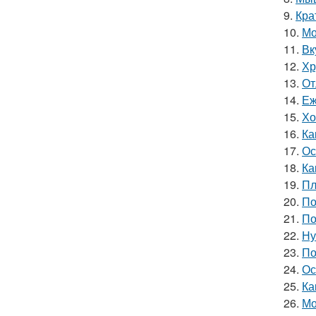
9.
Кра
10.
Мо
11.
Вк
12.
Хр
13.
От
14.
Еж
15.
Хо
16.
Ка
17.
Ос
18.
Ка
19.
Пл
20.
По
21.
По
22.
Ну
23.
По
24.
Ос
25.
Ка
26.
Мо