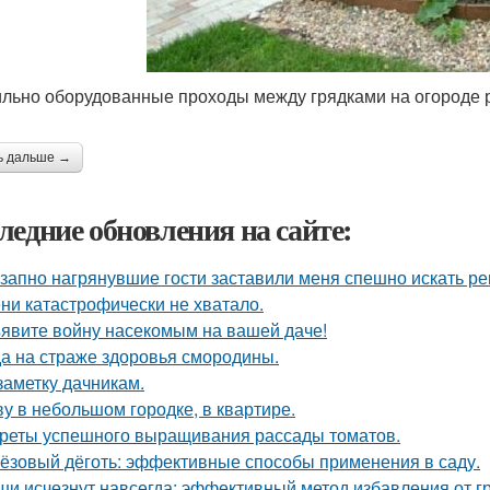
льно оборудованные проходы между грядками на огороде 
ь дальше →
ледние обновления на сайте:
запно нагрянувшие гости заставили меня спешно искать ре
ни катастрофически не хватало.
явите войну насекомым на вашей даче!
а на страже здоровья смородины.
заметку дачникам.
у в небольшом городке, в квартире.
реты успешного выращивания рассады томатов.
ёзовый дёготь: эффективные способы применения в саду.
и исчезнут навсегда: эффективный метод избавления от г