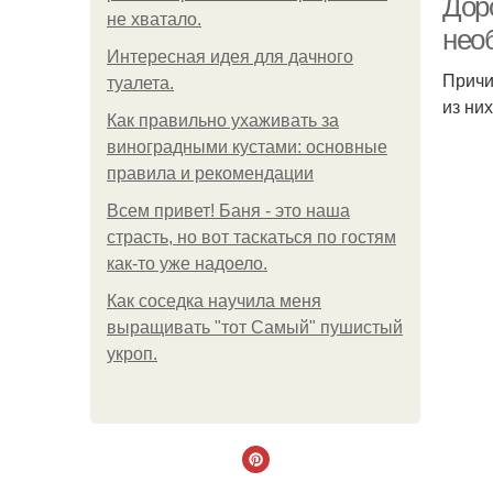
Дор
не хватало.
нео
Интересная идея для дачного
Причи
туалета.
из ни
Как правильно ухаживать за
виноградными кустами: основные
правила и рекомендации
Всем привет! Баня - это наша
страсть, но вот таскаться по гостям
как-то уже надоело.
Как соседка научила меня
выращивать "тот Самый" пушистый
укроп.