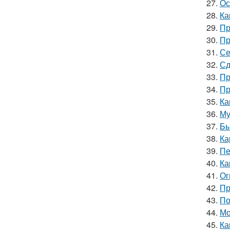
27.
Ос
28.
Ка
29.
Пр
30.
Пр
31.
Се
32.
Сд
33.
Пр
34.
Пр
35.
Ка
36.
Му
37.
Бы
38.
Ка
39.
Пе
40.
Ка
41.
Ог
42.
Пр
43.
По
44.
Мо
45.
Ка