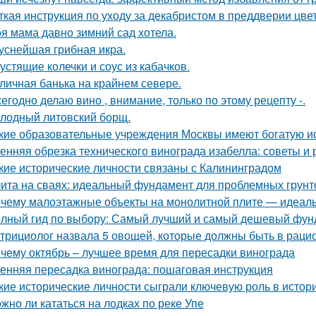
ткая инструкция по уходу за декабристом в преддверии цве
я мама давно зимний сад хотела.
уснейшая грибная икра.
устящие колечки и соус из кабачков.
личная банька на крайнем севере.
егодно делаю вино , внимание, только по этому рецепту -.
лодный литовский борщ.
кие образовательные учреждения Москвы имеют богатую и
енняя обрезка технического винограда изабелла: советы и
кие исторические личности связаны с Калининградом
ита на сваях: идеальный фундамент для проблемных грунт
чему малоэтажные объекты на монолитной плите — идеаль
лный гид по выбору: Самый лучший и самый дешевый фун
трициолог назвала 5 овощей, которые должны быть в раци
чему октябрь – лучшее время для пересадки винограда
енняя пересадка винограда: пошаговая инструкция
кие исторические личности сыграли ключевую роль в исто
жно ли кататься на лодках по реке Упе