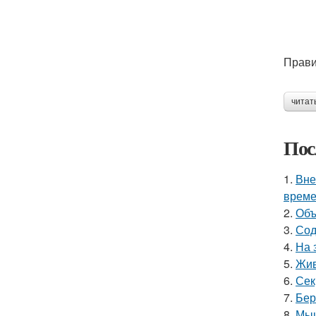
Прави
читат
Пос
1.
Вне
време
2.
Объ
3.
Сод
4.
На 
5.
Жив
6.
Сек
7.
Бер
8.
Мыш