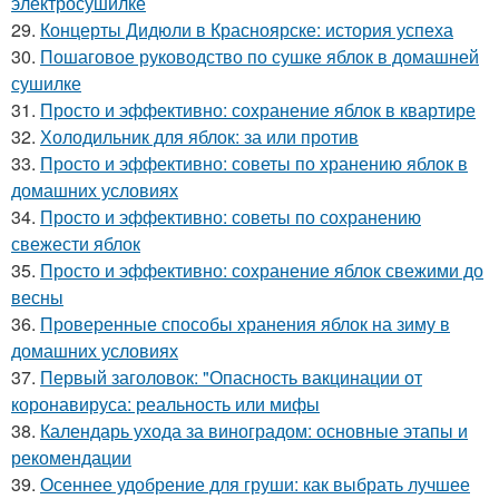
электросушилке
29.
Концерты Дидюли в Красноярске: история успеха
30.
Пошаговое руководство по сушке яблок в домашней
сушилке
31.
Просто и эффективно: сохранение яблок в квартире
32.
Холодильник для яблок: за или против
33.
Просто и эффективно: советы по хранению яблок в
домашних условиях
34.
Просто и эффективно: советы по сохранению
свежести яблок
35.
Просто и эффективно: сохранение яблок свежими до
весны
36.
Проверенные способы хранения яблок на зиму в
домашних условиях
37.
Первый заголовок: "Опасность вакцинации от
коронавируса: реальность или мифы
38.
Календарь ухода за виноградом: основные этапы и
рекомендации
39.
Осеннее удобрение для груши: как выбрать лучшее