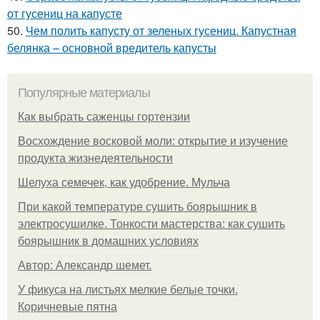
от гусениц на капусте
50.
Чем полить капусту от зеленых гусениц. Капустная
белянка – основной вредитель капусты
Популярные материалы
Как выбрать саженцы гортензии
Восхождение восковой моли: открытие и изучение
продукта жизнедеятельности
Шелуха семечек, как удобрение. Мульча
При какой температуре сушить боярышник в
электросушилке. Тонкости мастерства: как сушить
боярышник в домашних условиях
Автор: Александр шемет.
У фикуса на листьях мелкие белые точки.
Коричневые пятна