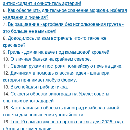
антиоксидант и очиститель артерий!
6.
Как обеспечить длительное хранение моркови, избегая
увядания и гниения?
7.
Выращивание картофеля без использования грунта -
это больше не вымысел!
8.
Доводилось ли вам встречать что-то такое же
красивое?
9.
Гриль - домик на даче под камышовой кровлей.
10.
Отличная банька на крайнем севере.
11.
Своими руками построил помпейскую печь на даче.
12.
Дачникам в помощь классная идея - шпалера,
которая принимает любую форму.
13.
Вкуснейшая грибная икра.
14.
Секреты обрезки винограда на Урале: советы
опытных виноградарей
15.
Как правильно обрезать виноград изабелла зимой:
советы для повышения урожайности
16.
Топ-10 самых вкусных сортов свеклы для 2025 года:
обзор и рекомендации