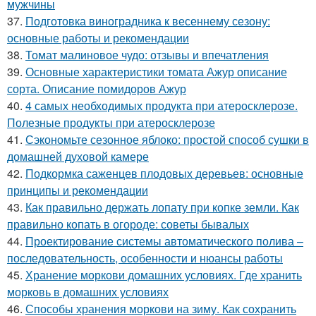
мужчины
37.
Подготовка виноградника к весеннему сезону:
основные работы и рекомендации
38.
Томат малиновое чудо: отзывы и впечатления
39.
Основные характеристики томата Ажур описание
сорта. Описание помидоров Ажур
40.
4 самых необходимых продукта при атеросклерозе.
Полезные продукты при атеросклерозе
41.
Сэкономьте сезонное яблоко: простой способ сушки в
домашней духовой камере
42.
Подкормка саженцев плодовых деревьев: основные
принципы и рекомендации
43.
Как правильно держать лопату при копке земли. Как
правильно копать в огороде: советы бывалых
44.
Проектирование системы автоматического полива –
последовательность, особенности и нюансы работы
45.
Хранение моркови домашних условиях. Где хранить
морковь в домашних условиях
46.
Способы хранения моркови на зиму. Как сохранить