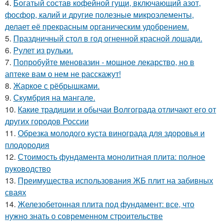
4.
Богатый состав кофейной гущи, включающий азот,
фосфор, калий и другие полезные микроэлементы,
делает её прекрасным органическим удобрением.
5.
Праздничный стол в год огненной красной лошади.
6.
Рулет из рульки.
7.
Попробуйте меновазин - мощное лекарство, но в
аптеке вам о нем не расскажут!
8.
Жаркое с рёбрышками.
9.
Скумбрия на мангале.
10.
Какие традиции и обычаи Волгограда отличают его от
других городов России
11.
Обрезка молодого куста винограда для здоровья и
плодородия
12.
Стоимость фундамента монолитная плита: полное
руководство
13.
Преимущества использования ЖБ плит на забивных
сваях
14.
Железобетонная плита под фундамент: все, что
нужно знать о современном строительстве