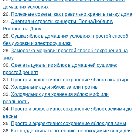
домашних условиях
26.
Полезные советы: как правильно хранить тыкву дома
27.
Энергия и страсть: концерты 'ПолнаЛюбви' в
Ростове-на-Дону
28.
Сушка яблок в домашних условиях: простой способ
без духовки и электросушилки
29.
Заморозка моркови: простой способ сохранения на
зиму
30.
Сделать цукаты из яблок в домашней сушилке:
простой рецепт
31.
Просто и эффективно: сохранение яблок в квартире
32.
Холодильник для яблок: за или против
33.
Холодильник для хранения яблок: миф или
реальность
34.
Просто и эффективно: сохранение яблок свежими до
весны
35.
Просто и эффективно: сохранение яблок для зимы
36.
Как поддерживать потенцию: необходимые вещи для