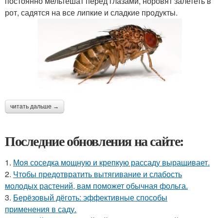
постоянно мельтешат перед глазами, норовят залететь в
рот, садятся на все липкие и сладкие продукты.
читать дальше →
Последние обновления на сайте:
1.
Моя соседка мощную и крепкую рассаду выращивает.
2.
Чтобы предотвратить вытягивание и слабость
молодых растений, вам поможет обычная фольга.
3.
Берёзовый дёготь: эффективные способы
применения в саду.