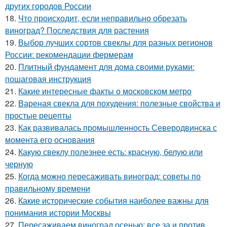
других городов России
18.
Что происходит, если неправильно обрезать
виноград? Последствия для растения
19.
Выбор лучших сортов свеклы для разных регионов
России: рекомендации фермерам
20.
Плитный фундамент для дома своими руками:
пошаговая инструкция
21.
Какие интересные факты о московском метро
22.
Вареная свекла для похудения: полезные свойства и
простые рецепты
23.
Как развивалась промышленность Северодвинска с
момента его основания
24.
Какую свеклу полезнее есть: красную, белую или
черную
25.
Когда можно пересаживать виноград: советы по
правильному времени
26.
Какие исторические события наиболее важны для
понимания истории Москвы
27.
Пересаживаем виноград осенью: все за и против