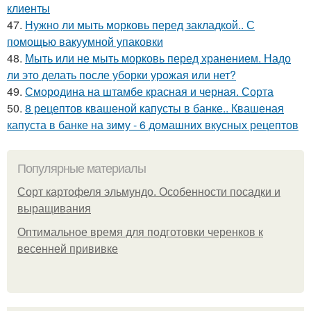
клиенты
47.
Нужно ли мыть морковь перед закладкой.. С
помощью вакуумной упаковки
48.
Мыть или не мыть морковь перед хранением. Надо
ли это делать после уборки урожая или нет?
49.
Смородина на штамбе красная и черная. Сорта
50.
8 рецептов квашеной капусты в банке.. Квашеная
капуста в банке на зиму - 6 домашних вкусных рецептов
Популярные материалы
Сорт картофеля эльмундо. Особенности посадки и
выращивания
Оптимальное время для подготовки черенков к
весенней прививке