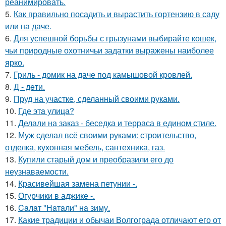
реанимировать.
5.
Как правильно посадить и вырастить гортензию в саду
или на даче.
6.
Для успешной борьбы с грызунами выбирайте кошек,
чьи природные охотничьи задатки выражены наиболее
ярко.
7.
Гриль - домик на даче под камышовой кровлей.
8.
Д - дeти.
9.
Пруд на участке, сделанный своими руками.
10.
Где этa улица?
11.
Делали на заказ - беседка и терраса в едином стиле.
12.
Муж сделал всё своими руками: строительство,
отделка, кухонная мебель, сантехника, газ.
13.
Купили старый дом и преобразили его до
неузнаваемости.
14.
Красивейшая замена петунии -.
15.
Огурчики в аджике -.
16.
Caлaт "Нaтaли" нa зиму.
17.
Какие традиции и обычаи Волгограда отличают его от