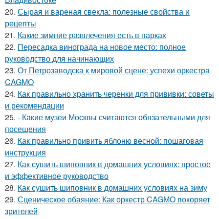
20.
Сырая и вареная свекла: полезные свойства и
рецепты
21.
Какие зимние развлечения есть в парках
22.
Пересадка винограда на новое место: полное
руководство для начинающих
23.
От Петрозаводска к мировой сцене: успехи оркестра
CAGMO
24.
Как правильно хранить черенки для прививки: советы
и рекомендации
25.
- Какие музеи Москвы считаются обязательными для
посещения
26.
Как правильно привить яблоню весной: пошаговая
инструкция
27.
Как сушить шиповник в домашних условиях: простое
и эффективное руководство
28.
Как сушить шиповник в домашних условиях на зиму
29.
Сценическое обаяние: Как оркестр CAGMO покоряет
зрителей