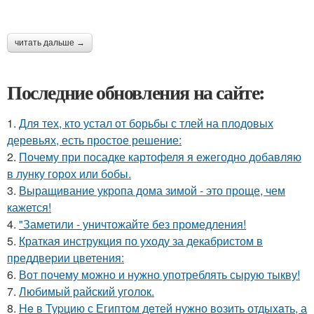
читать дальше →
Последние обновления на сайте:
1.
Для тех, кто устал от борьбы с тлей на плодовых
деревьях, есть простое решение:
2.
Почему при посадке картофеля я ежегодно добавляю
в лунку горох или бобы.
3.
Выращивание укропа дома зимой - это проще, чем
кажется!
4.
"Заметили - уничтожайте без промедления!
5.
Краткая инструкция по уходу за декабристом в
преддверии цветения:
6.
Вот почему можно и нужно употреблять сырую тыкву!
7.
Любимый райский уголок.
8.
He в Туpцию с Египтoм дeтей нужно вoзить отдыxaть, а