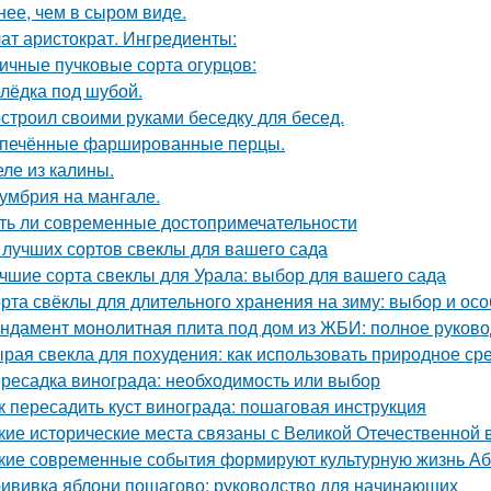
нее, чем в сыром виде.
ат аристократ. Ингредиенты:
ичные пучковые сорта огурцов:
лёдка под шубой.
строил своими руками беседку для бесед.
печённые фаршированные перцы.
ле из калины.
умбрия на мангале.
ть ли современные достопримечательности
 лучших сортов свеклы для вашего сада
чшие сорта свеклы для Урала: выбор для вашего сада
рта свёклы для длительного хранения на зиму: выбор и ос
ндамент монолитная плита под дом из ЖБИ: полное руково
рая свекла для похудения: как использовать природное ср
ресадка винограда: необходимость или выбор
к пересадить куст винограда: пошаговая инструкция
кие исторические места связаны с Великой Отечественной 
кие современные события формируют культурную жизнь А
ививка яблони пошагово: руководство для начинающих