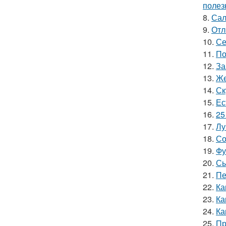
полез
8.
Сал
9.
Отл
10.
Се
11.
По
12.
За
13.
Же
14.
Ск
15.
Ес
16.
25
17.
Лу
18.
Со
19.
Фу
20.
Сы
21.
Пе
22.
Ка
23.
Ка
24.
Ка
25.
Пр