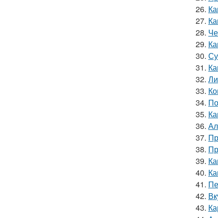
26.
Ка
27.
Ка
28.
Че
29.
Ка
30.
Су
31.
Ка
32.
Ли
33.
Ко
34.
По
35.
Ка
36.
Ал
37.
Пр
38.
Пр
39.
Ка
40.
Ка
41.
Пе
42.
Вк
43.
Ка