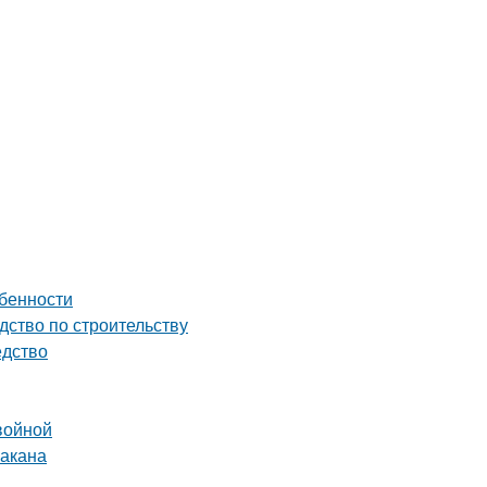
обенности
дство по строительству
едство
войной
бакана