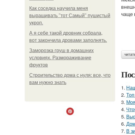
внешн
Как соседка научила меня
чаще 
выращивать "тот Самый" пушистый
укроп.
А я себе такой дровник собрала,
вот закончила дровами заполнять.
Заморозка груш в домашних
читат
условиях. Размораживание
фруктов
Пос
Строительство дома с нуля: все, что
вам нужно знать
1.
Наш
2.
Топ
3.
Моя
4.
Что
5.
Выр
6.
Дом
7.
В з