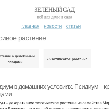
ЗЕЛЁНЫЙ САД
всё для дачи и сада
главная
новости
статьи
сивое растение
стение с целебными
Экзотическое растение
плодами
диум в домашних условиях. Псидиум – к
дами
ум – декоративное экзотическое растение из семейства Ми
ки и Бразилии, но в нашей стране выращивается в качеств