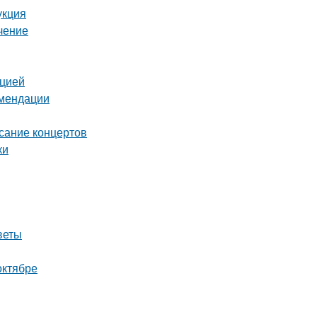
укция
чение
кцией
омендации
исание концертов
ки
веты
октябре