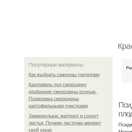
Кра
Популярные материалы
Ра
Как выбрать саженцы гортензии
Картофель под смородину
удобрение смородины осенью.
Подкормка смородины
Пси
картофельными очистками
пло
Замиокулькас желтеют и сохнут
листья. Почему листочки меняют
Псиди
свой окрас
Мекси