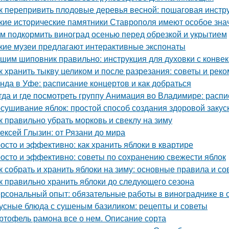
к перепривить плодовые деревья весной: пошаговая инстр
кие исторические памятники Ставрополя имеют особое зна
м подкормить виноград осенью перед обрезкой и укрытием
кие музеи предлагают интерактивные экспонаты
шим шиповник правильно: инструкция для духовки с конве
к хранить тыкву целиком и после разрезания: советы и рек
нда в Уфе: расписание концертов и как добраться
гда и где посмотреть группу Анимация во Владимире: расп
сушивание яблок: простой способ создания здоровой закус
к правильно убрать морковь и свеклу на зиму
ексей Глызин: от Рязани до мира
осто и эффективно: как хранить яблоки в квартире
осто и эффективно: советы по сохранению свежести яблок
к собрать и хранить яблоки на зиму: основные правила и со
к правильно хранить яблоки до следующего сезона
рсональный опыт: обязательные работы в винограднике в 
усные блюда с сушеным базиликом: рецепты и советы
ртофель рамона все о нем. Описание сорта