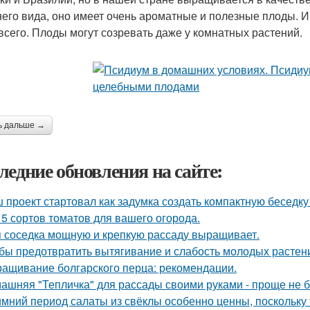
его вида, оно имеет очень ароматные и полезные плоды. 
всего. Плоды могут созревать даже у комнатных растений.
ь дальше →
ледние обновления на сайте:
 проект стартовал как задумка создать компактную беседку
 5 сортов томатов для вашего огорода.
 соседка мощную и крепкую рассаду выращивает.
бы предотвратить вытягивание и слабость молодых растен
ащивание болгарского перца: рекомендации.
ашняя "Тепличка" для рассады своими руками - проще не б
имний период салаты из свёклы особенно ценны, поскольку