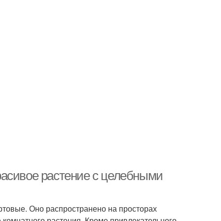
расивое растение с целебными
ртовые. Оно распространено на просторах
е комнатного растения. Кроме привлекательного