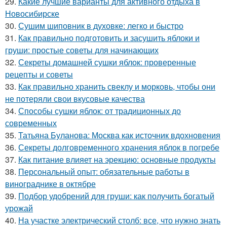
29.
Какие лучшие варианты для активного отдыха в
Новосибирске
30.
Сушим шиповник в духовке: легко и быстро
31.
Как правильно подготовить и засушить яблоки и
груши: простые советы для начинающих
32.
Секреты домашней сушки яблок: проверенные
рецепты и советы
33.
Как правильно хранить свеклу и морковь, чтобы они
не потеряли свои вкусовые качества
34.
Способы сушки яблок: от традиционных до
современных
35.
Татьяна Буланова: Москва как источник вдохновения
36.
Секреты долговременного хранения яблок в погребе
37.
Как питание влияет на эрекцию: основные продукты
38.
Персональный опыт: обязательные работы в
винограднике в октябре
39.
Подбор удобрений для груши: как получить богатый
урожай
40.
На участке электрический столб: все, что нужно знать