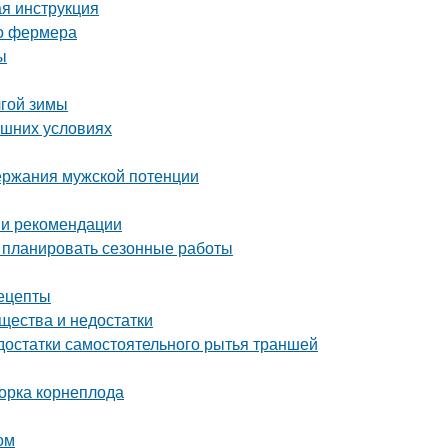
ая инструкция
го фермера
ы
лгой зимы
ашних условиях
ержания мужской потенции
 и рекомендации
о планировать сезонные работы
ецепты
ества и недостатки
достатки самостоятельного рытья траншей
борка корнеплода
ом