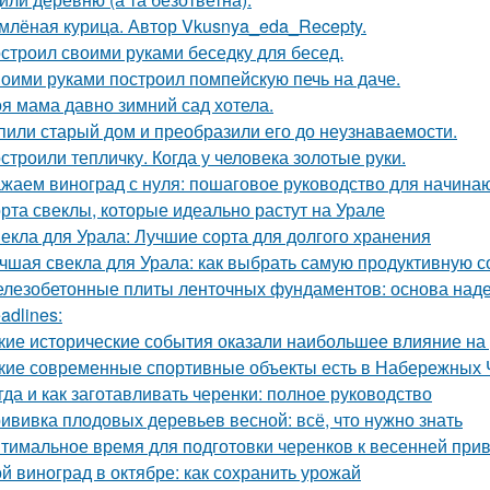
млёная курица. Автор Vkusnya_eda_Recepty.
строил своими руками беседку для бесед.
оими руками построил помпейскую печь на даче.
я мама давно зимний сад хотела.
пили старый дом и преобразили его до неузнаваемости.
строили тепличку. Когда у человека золотые руки.
жаем виноград с нуля: пошаговое руководство для начин
рта свеклы, которые идеально растут на Урале
екла для Урала: Лучшие сорта для долгого хранения
чшая свекла для Урала: как выбрать самую продуктивную 
лезобетонные плиты ленточных фундаментов: основа наде
adlines:
кие исторические события оказали наибольшее влияние на
кие современные спортивные объекты есть в Набережных 
гда и как заготавливать черенки: полное руководство
ививка плодовых деревьев весной: всё, что нужно знать
тимальное время для подготовки черенков к весенней при
й виноград в октябре: как сохранить урожай