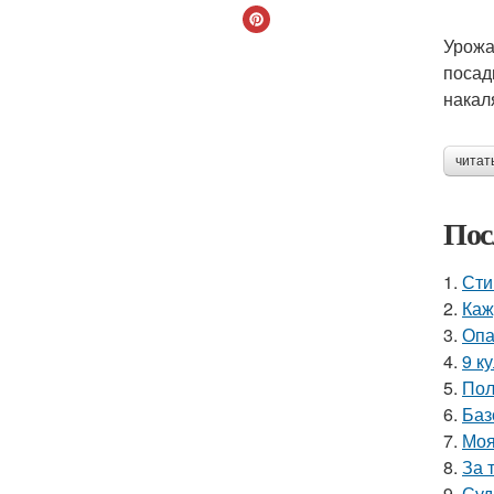
Урожа
посад
накал
читат
Пос
1.
Сти
2.
Каж
3.
Опа
4.
9 к
5.
Пол
6.
Баз
7.
Моя
8.
За 
9.
Суд