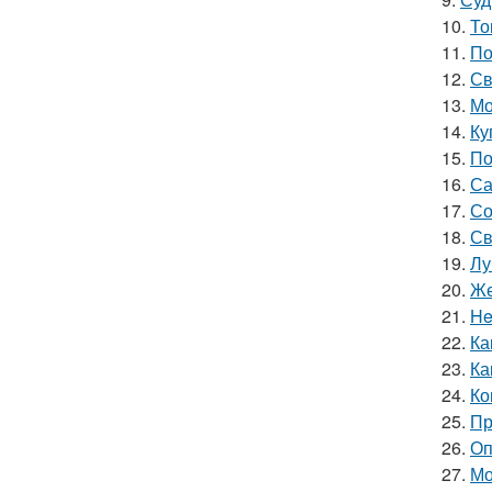
10.
То
11.
По
12.
Св
13.
Мо
14.
Ку
15.
По
16.
Са
17.
Со
18.
Св
19.
Лу
20.
Же
21.
He
22.
Ка
23.
Ка
24.
Ко
25.
Пр
26.
Оп
27.
Мо