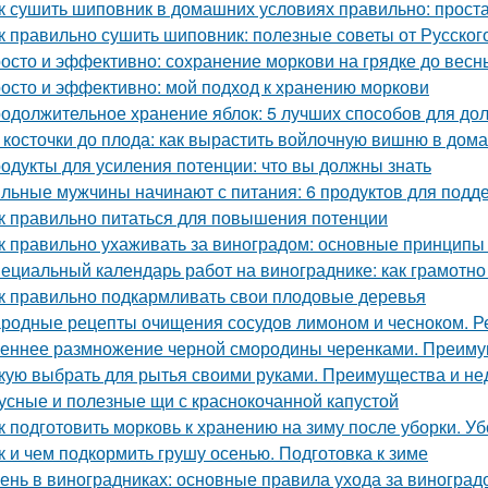
к сушить шиповник в домашних условиях правильно: прост
к правильно сушить шиповник: полезные советы от Русско
осто и эффективно: сохранение моркови на грядке до весн
осто и эффективно: мой подход к хранению моркови
одолжительное хранение яблок: 5 лучших способов для до
 косточки до плода: как вырастить войлочную вишню в дом
одукты для усиления потенции: что вы должны знать
льные мужчины начинают с питания: 6 продуктов для подд
к правильно питаться для повышения потенции
к правильно ухаживать за виноградом: основные принципы
ециальный календарь работ на винограднике: как грамотн
к правильно подкармливать свои плодовые деревья
родные рецепты очищения сосудов лимоном и чесноком. Р
еннее размножение черной смородины черенками. Преимущ
кую выбрать для рытья своими руками. Преимущества и не
усные и полезные щи с краснокочанной капустой
к подготовить морковь к хранению на зиму после уборки. У
к и чем подкормить грушу осенью. Подготовка к зиме
ень в виноградниках: основные правила ухода за виноград