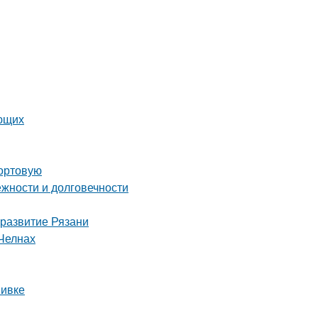
ающих
сортовую
жности и долговечности
 развитие Рязани
Челнах
вивке