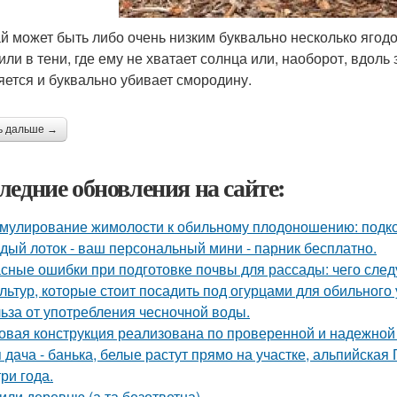
й может быть либо очень низким буквально несколько ягодок
или в тени, где ему не хватает солнца или, наоборот, вдоль
яется и буквально убивает смородину.
ь дальше →
ледние обновления на сайте:
мулирование жимолости к обильному плодоношению: подко
дый лоток - ваш персональный мини - парник бесплатно.
сные ошибки при подготовке почвы для рассады: чего следу
ультур, которые стоит посадить под огурцами для обильного
ьза от употребления чесночной воды.
овая конструкция реализована по проверенной и надежной
 дача - банька, белые растут прямо на участке, альпийская Г
три года.
или деревню (а та безответна).