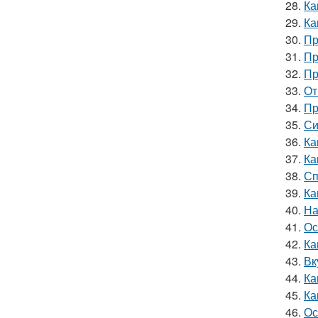
28.
Ка
29.
Ка
30.
Пр
31.
Пр
32.
Пр
33.
От
34.
Пр
35.
Си
36.
Ка
37.
Ка
38.
Сп
39.
Ка
40.
На
41.
Ос
42.
Ка
43.
Вк
44.
Ка
45.
Ка
46.
Ос