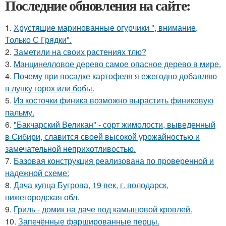
Последние обновления на сайте:
1.
Хрустящие маринованные огурчики ", внимание,
Только С Грядки".
2.
Заметили на своих растениях тлю?
3.
Манцинелловое дерево самое опасное дерево в мире.
4.
Почему при посадке картофеля я ежегодно добавляю
в лунку горох или бобы.
5.
Из косточки финика возможно вырастить финиковую
пальму.
6.
"Бакчарский Великан" - сорт жимолости, выведенный
в Сибири, славится своей высокой урожайностью и
замечательной неприхотливостью.
7.
Базовая конструкция реализована по проверенной и
надежной схеме:
8.
Дача купца Бугрова, 19 век, г. володарск,
нижегородская обл.
9.
Гриль - домик на даче под камышовой кровлей.
10.
Запечённые фаршированные перцы.