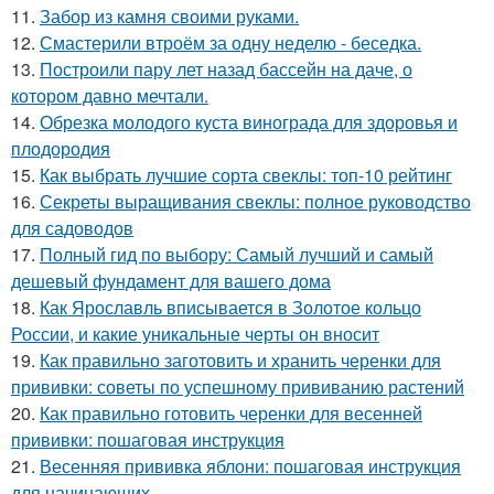
11.
Забор из камня своими руками.
12.
Смастерили втроём за одну неделю - беседка.
13.
Построили пару лет назад бассейн на даче, о
котором давно мечтали.
14.
Обрезка молодого куста винограда для здоровья и
плодородия
15.
Как выбрать лучшие сорта свеклы: топ-10 рейтинг
16.
Секреты выращивания свеклы: полное руководство
для садоводов
17.
Полный гид по выбору: Самый лучший и самый
дешевый фундамент для вашего дома
18.
Как Ярославль вписывается в Золотое кольцо
России, и какие уникальные черты он вносит
19.
Как правильно заготовить и хранить черенки для
прививки: советы по успешному прививанию растений
20.
Как правильно готовить черенки для весенней
прививки: пошаговая инструкция
21.
Весенняя прививка яблони: пошаговая инструкция
для начинающих