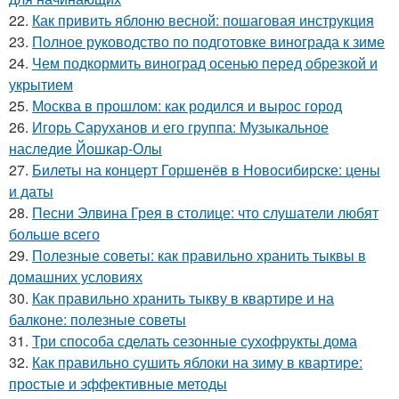
22.
Как привить яблоню весной: пошаговая инструкция
23.
Полное руководство по подготовке винограда к зиме
24.
Чем подкормить виноград осенью перед обрезкой и
укрытием
25.
Москва в прошлом: как родился и вырос город
26.
Игорь Саруханов и его группа: Музыкальное
наследие Йошкар-Олы
27.
Билеты на концерт Горшенёв в Новосибирске: цены
и даты
28.
Песни Элвина Грея в столице: что слушатели любят
больше всего
29.
Полезные советы: как правильно хранить тыквы в
домашних условиях
30.
Как правильно хранить тыкву в квартире и на
балконе: полезные советы
31.
Три способа сделать сезонные сухофрукты дома
32.
Как правильно сушить яблоки на зиму в квартире:
простые и эффективные методы