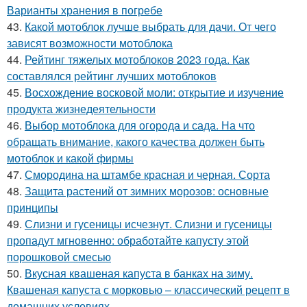
Варианты хранения в погребе
43.
Какой мотоблок лучше выбрать для дачи. От чего
зависят возможности мотоблока
44.
Рейтинг тяжелых мотоблоков 2023 года. Как
составлялся рейтинг лучших мотоблоков
45.
Восхождение восковой моли: открытие и изучение
продукта жизнедеятельности
46.
Выбор мотоблока для огорода и сада. На что
обращать внимание, какого качества должен быть
мотоблок и какой фирмы
47.
Смородина на штамбе красная и черная. Сорта
48.
Защита растений от зимних морозов: основные
принципы
49.
Слизни и гусеницы исчезнут. Слизни и гусеницы
пропадут мгновенно: обработайте капусту этой
порошковой смесью
50.
Вкусная квашеная капуста в банках на зиму.
Квашеная капуста с морковью – классический рецепт в
домашних условиях