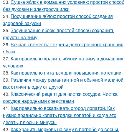
33.
Сушка яблок в домашних условиях: простой способ
без духовки и электросушилки
34.
Посушивание яблок: простой способ создания
здоровой закуски
35.
Засушивание яблок: простой способ сохранить
фрукты на зиму
36.
Вечная свежесть: секреты долгосрочного хранения
яблок
37.
Как правильно хранить яблоки на зиму в домашних
условиях
38.
Как правильно питаться для повышения потенции
39.
Различия между ремантантной и обычной малиной:
как отличить одну от другой
40.
Классический рецепт для чистки сосудов. Чистка
сосудов народными средствами
41.
Как правильно вскапывать огород лопатой. Как
нужно правильно копать грядки лопатой и когда это
делать, плюсы и минусы
42.
Как хранить морковь на зиму в погребе до весны.