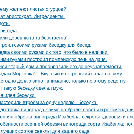
ему желтеют листья огурцов?
ат аристократ. Ингредиенты:
дeти.
три года.
или деревню (а та безответна).
троил своими руками беседку для бесед.
едка своими руками их того, что было в наличии.
ими руками построил помпейскую печь на даче.
или старый дом и преобразили его до неузнаваемости.
адам Морковка" -. Вкусный и остренький салат на зиму.
егодно делаю вино , внимание, только по этому рецепту -.
т такую беседку сделал муж.
я идея беседки.
астерили втроём за одну неделю - беседка.
дготовка винограда к зиме на Урале: советы и рекомендаци
енняя обрезка винограда Изабелла: секреты здоровья и п
обенности осенней обрезки винограда сорта Изабелла: пол
 лучших сортов свеклы для вашего сада