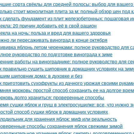
чшие сорта свёклы для средней полосы: выбор для вашего
олько стоит монолитная плита за м: полный обзор цен под 
к сделать фундамент из плит железобетонных: пошаговая и
екла: 20 причин добавить её в свой рацион
екла на ночь: польза и вред для вашего здоровья
жно ли пересаживать виноград в конце октября
ививка яблонь летом черенками: полное руководство для 
лное руководство по подготовке винограда к зиме
енние работы на винограднике: полное руководство для се
к правильно сушить шиповник в домашних условиях на зим
шим шиповник дома: в духовке и без
к приготовить сухофрукты из дачного урожая своими рукам
мняя морковь: простой способ сохранить ее на долгое вре
рковь долго храниться: проверенные способы
емя сушки яблок и груш в электросушилке: все, что нужно з
остой способ сушки яблок в домашних условиях
лодильник для хранения яблок: миф или реальность
оверенные способы сохранения яблок свежими зимой
одолжительное хранение яблок: секреты долговременного