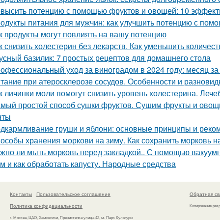
высить потенцию с помощью фруктов и овощей: 10 эффект
одукты питания для мужчин: как улучшить потенцию с пом
к продукты могут повлиять на вашу потенцию
к снизить холестерин без лекарств. Как уменьшить количес
усный базилик: 7 простых рецептов для домашнего стола
офессиональный уход за виноградом в 2024 году: месяц з
тание при атеросклерозе сосудов. Особенности и разновид
к личинки моли помогут снизить уровень холестерина. Лече
мый простой способ сушки фруктов. Сушим фрукты и овощи
нты
дкармливание груши и яблони: основные принципы и реко
особы хранения моркови на зиму. Как сохранить морковь н
жно ли мыть морковь перед закладкой.. С помощью вакуум
м и как обработать капусту. Народные средства
Контакты
Пользовательское соглашение
Обратная св
Политика конфидециальности
Копирование раз
г. Москва, ЦАО, Хамовники, Пречистенка улица 42, м. Парк Культуры