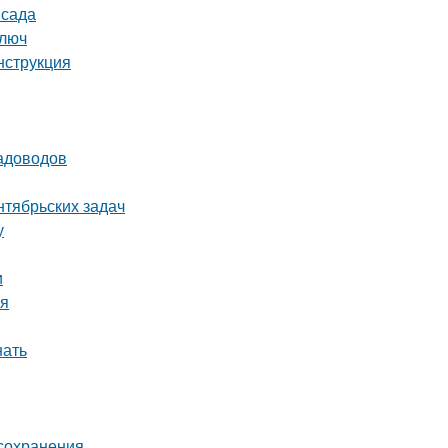
 сада
ключ
нструкция
садоводов
нтябрьских задач
у
и
мя
нать
 сохранения