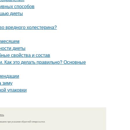
ивных способов
ощью диеты
тво вредного холестерина?
а месяцем
ности диеты
бные свойства и состав
. Как это делать правильно? Основные
мендации
а зиму
ной упаковки
язь
решено при указании обратной гиперссылки.