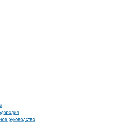
и
лодородия
ное руководство