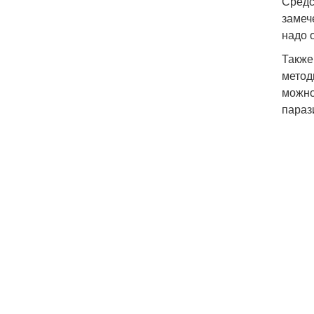
Средс
замеч
надо 
Также
метод
можно
параз