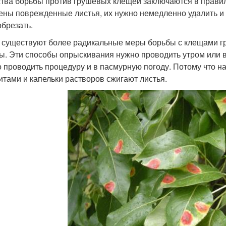
тва борьбы против грушевых клещей заключаются в правил
ены поврежденные листья, их нужно немедленно удалить и 
обрезать.
 существуют более радикальные меры борьбы с клещами г
ы. Эти способы опрыскивания нужно проводить утром или ве
 проводить процедуру и в пасмурную погоду. Потому что н
итами и капельки растворов сжигают листья.