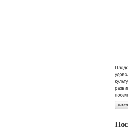
Плодо
удово
культ
разви
посел
читат
Пос