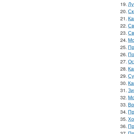
19.
Лу
20.
Ск
21.
Ка
22.
Св
23.
Св
24.
Мо
25.
Пр
26.
По
27.
Ос
28.
Ка
29.
Су
30.
Ка
31.
Зи
32.
Мо
33.
Вр
34.
Пр
35.
Хо
36.
Пр
37.
Пр