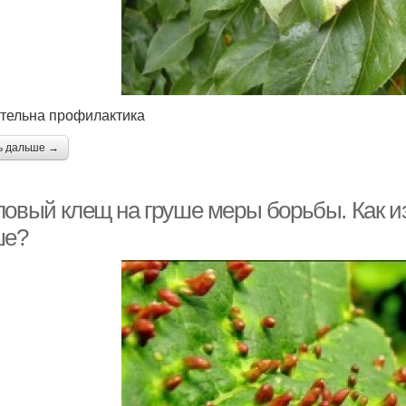
тельна профилактика
ь дальше →
ловый клещ на груше меры борьбы. Как из
ше?