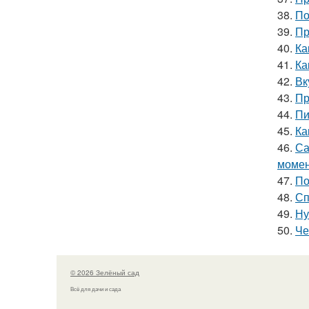
38.
По
39.
Пр
40.
Ка
41.
Ка
42.
Вк
43.
Пр
44.
Пи
45.
Ка
46.
Са
моме
47.
По
48.
Сп
49.
Ну
50.
Че
© 2026 Зелёный сад
Всё для дачи и сада