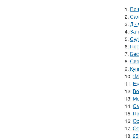
1.
Поч
2.
Сал
3.
Д - 
4.
За 
5.
Суд
6.
Пос
7.
Бес
8.
Сво
9.
Куп
10.
"М
11.
Еж
12.
Во
13.
Мо
14.
См
15.
По
16.
Ос
17.
Ос
18.
25