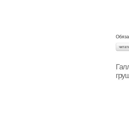
Обяза
читат
Гал
гру