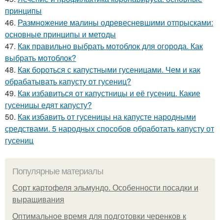
принципы
46.
Размножение малины одревесневшими отпрысками:
основные принципы и методы
47.
Как правильно выбрать мотоблок для огорода. Как
выбрать мотоблок?
48.
Как бороться с капустными гусеницами. Чем и как
обрабатывать капусту от гусениц?
49.
Как избавиться от капустницы и её гусениц. Какие
гусеницы едят капусту?
50.
Как избавить от гусеницы на капусте народными
средствами. 5 народных способов обработать капусту от
гусениц
Популярные материалы
Сорт картофеля эльмундо. Особенности посадки и
выращивания
Оптимальное время для подготовки черенков к