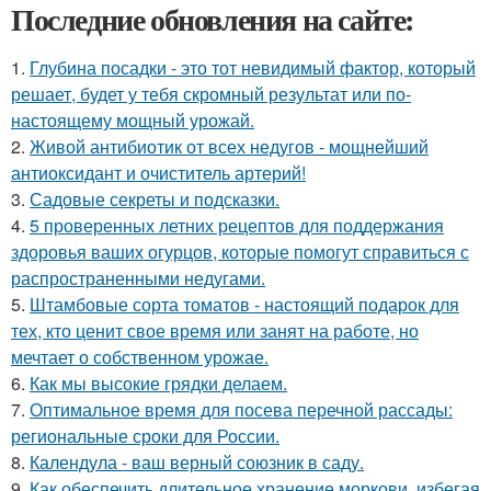
Последние обновления на сайте:
1.
Глубина посадки - это тот невидимый фактор, который
решает, будет у тебя скромный результат или по-
настоящему мощный урожай.
2.
Живой антибиотик от всех недугов - мощнейший
антиоксидант и очиститель артерий!
3.
Садовые секреты и подсказки.
4.
5 проверенных летних рецептов для поддержания
здоровья ваших огурцов, которые помогут справиться с
распространенными недугами.
5.
Штамбовые сорта томатов - настоящий подарок для
тех, кто ценит свое время или занят на работе, но
мечтает о собственном урожае.
6.
Как мы высокие грядки делаем.
7.
Оптимальное время для посева перечной рассады:
региональные сроки для России.
8.
Календула - ваш верный союзник в саду.
9.
Как обеспечить длительное хранение моркови, избегая