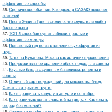
эффективные способы
35.
Сценическое обаяние: Как оркестр CAGMO покоряет
зрителей
36.
Песни Элвина Грея в столице: что слушатели любят
больше всего
37.
ТОП-5 способов сушить яблоки: простые и
эффективные методы
38.
Пошаговый гид по изготовлению сухофруктов из
груш
39.
Татьяна Буланова: Москва как источник вдохновения
40.
Продолжительное хранение яблок: подходы и советы
41.
Вкусные блюда с сушеным базиликом: рецепты и
советы
42.
Отличный сорт подходящий для множества блюд.
Сажать в открытом грунте
43.
Как выращивать капусту в августе и сентябре
44.
Как правильно копать лопатой на грядках. Как копать
огород без мозолей?
45.
Лечение и профилактика коронавируса: основные