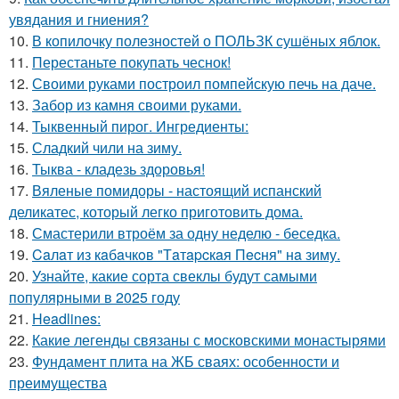
увядания и гниения?
10.
В копилочку полезностей о ПОЛЬЗК сушёных яблок.
11.
Перестаньте покупать чеснок!
12.
Своими руками построил помпейскую печь на даче.
13.
Забор из камня своими руками.
14.
Тыквенный пирог. Ингредиенты:
15.
Сладкий чили на зиму.
16.
Тыква - кладезь здоровья!
17.
Вяленые помидоры - настоящий испанский
деликатес, который легко приготовить дома.
18.
Смастерили втроём за одну неделю - беседка.
19.
Caлaт из кaбaчкoв "Тaтapcкaя Пecня" нa зиму.
20.
Узнайте, какие сорта свеклы будут самыми
популярными в 2025 году
21.
Headlines:
22.
Какие легенды связаны с московскими монастырями
23.
Фундамент плита на ЖБ сваях: особенности и
преимущества