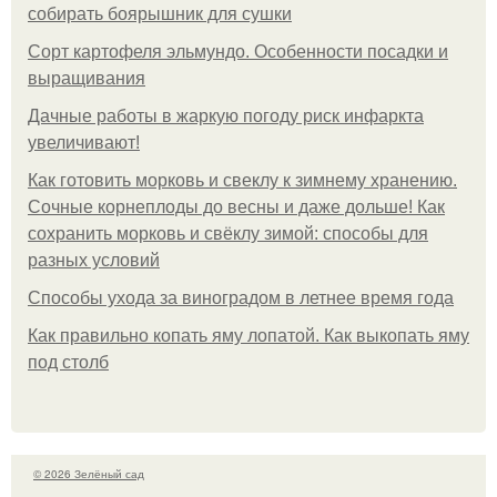
собирать боярышник для сушки
Сорт картофеля эльмундо. Особенности посадки и
выращивания
Дачные работы в жаркую погоду риск инфаркта
увеличивают!
Как готовить морковь и свеклу к зимнему хранению.
Сочные корнеплоды до весны и даже дольше! Как
сохранить морковь и свёклу зимой: способы для
разных условий
Способы ухода за виноградом в летнее время года
Как правильно копать яму лопатой. Как выкопать яму
под столб
© 2026 Зелёный сад