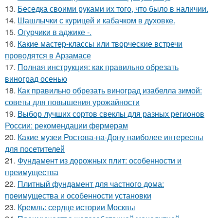
13.
Беседка своими руками их того, что было в наличии.
14.
Шашлычки с курицей и кабачком в духовке.
15.
Огурчики в аджике -.
16.
Какие мастер-классы или творческие встречи
проводятся в Арзамасе
17.
Полная инструкция: как правильно обрезать
виноград осенью
18.
Как правильно обрезать виноград изабелла зимой:
советы для повышения урожайности
19.
Выбор лучших сортов свеклы для разных регионов
России: рекомендации фермерам
20.
Какие музеи Ростова-на-Дону наиболее интересны
для посетителей
21.
Фундамент из дорожных плит: особенности и
преимущества
22.
Плитный фундамент для частного дома:
преимущества и особенности установки
23.
Кремль: сердце истории Москвы