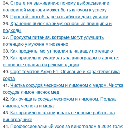
34.
Стратегия выживания: почему выбрасывание
половиной моркови может быть ключом к успеху
35.
Простой способ нарезать яблоки для сушилки
36.
Хранение яблок на зиму: основные принципы и
подходы
37.
Продукты питания, которые могут улучшить
потенцию у мужчин мгновенно
38.
Как продукты могут повлиять на вашу потенцию
39.
Как правильно ухаживать за виноградом в августе:
основные правила и рекомендации
40.
Сорт томатов Ажур F1. Описание и характеристика
сорта
41.
Чистка сосудов чесноком и лимоном с медом. Чистка
сосудов лимон чеснок мед
42.
Как очищать сосуды чесноком и лимоном. Польза
лимона, чеснока и меда
43.
Как правильно планировать сезонные работы на
винограднике
44.
Профессиональный уход за виноградом в 2024 году: