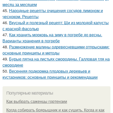
месяц за месяцем
45.
Народные рецепты очищения сосудов лимоном и
чесноком. Рецепты
46.
Вкусный и полезный рецепт: Щи из молодой капусты
с красной фасолью
47.
Как хранить морковь на зиму в погребе до весны.
Варианты хранения в погребе
48.
Размножение малины одревесневшими отпрысками:
основные принципы и методы
49.
Бурые пятна на листьях смородины. Галловая тля на
смородине
50.
Весенняя подкормка плодовых деревьев и
кустарников: основные принципы и рекомендации
Популярные материалы
Как выбрать саженцы гортензии
Когда собирать боярышник и как сушить. Когда и как