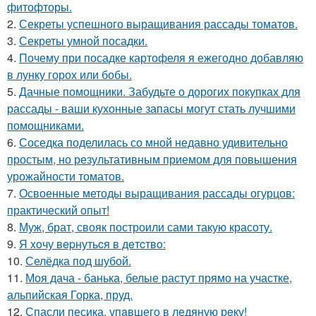
фитофторы.
2.
Секреты успешного выращивания рассады томатов.
3.
Секреты умной посадки.
4.
Почему при посадке картофеля я ежегодно добавляю
в лунку горох или бобы.
5.
Дачные помощники. Забудьте о дорогих покупках для
рассады - ваши кухонные запасы могут стать лучшими
помощниками.
6.
Соседка поделилась со мной недавно удивительно
простым, но результативным приемом для повышения
урожайности томатов.
7.
Освоенные методы выращивания рассады огурцов:
практический опыт!
8.
Муж, брат, свояк построили сами такую красоту.
9.
Я xoчу вepнутьcя в дeтcтвo:
10.
Селёдка под шубой.
11.
Моя дача - банька, белые растут прямо на участке,
альпийская Горка, пруд.
12.
Спасли песика, упaвшего в ледяную рeку!