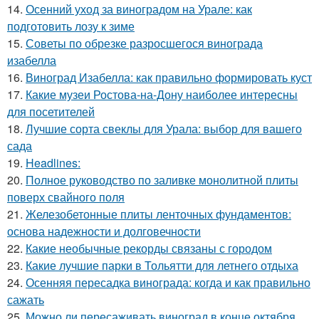
14.
Осенний уход за виноградом на Урале: как
подготовить лозу к зиме
15.
Советы по обрезке разросшегося винограда
изабелла
16.
Виноград Изабелла: как правильно формировать куст
17.
Какие музеи Ростова-на-Дону наиболее интересны
для посетителей
18.
Лучшие сорта свеклы для Урала: выбор для вашего
сада
19.
Headlines:
20.
Полное руководство по заливке монолитной плиты
поверх свайного поля
21.
Железобетонные плиты ленточных фундаментов:
основа надежности и долговечности
22.
Какие необычные рекорды связаны с городом
23.
Какие лучшие парки в Тольятти для летнего отдыха
24.
Осенняя пересадка винограда: когда и как правильно
сажать
25.
Можно ли пересаживать виноград в конце октября