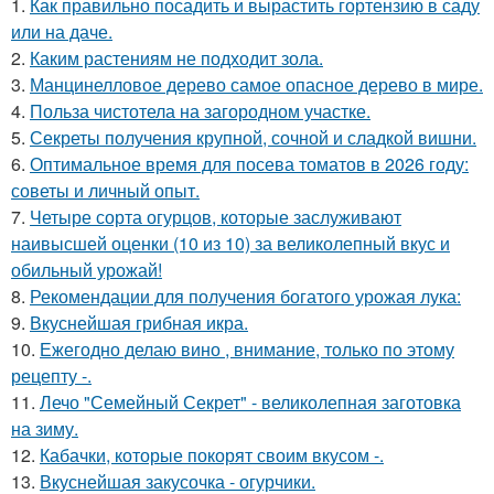
1.
Как правильно посадить и вырастить гортензию в саду
или на даче.
2.
Каким растениям не подходит зола.
3.
Манцинелловое дерево самое опасное дерево в мире.
4.
Польза чистотела на загородном участке.
5.
Секреты получения крупной, сочной и сладкой вишни.
6.
Оптимальное время для посева томатов в 2026 году:
советы и личный опыт.
7.
Четыре сорта огурцов, которые заслуживают
наивысшей оценки (10 из 10) за великолепный вкус и
обильный урожай!
8.
Рекомендации для получения богатого урожая лука:
9.
Вкуснейшая грибная икра.
10.
Ежегодно делаю вино , внимание, только по этому
рецепту -.
11.
Лечо "Семейный Секрет" - великолепная заготовка
на зиму.
12.
Кабачки, которые покорят своим вкусом -.
13.
Вкуснейшая закусочка - огурчики.