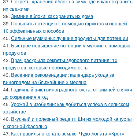
37.
Секреты хранения яблок на зиму: где и как сохранить
их свежими
38.
Зимние яблоки: как хранить их дома
39.
Повысить потенцию с помощью фруктов и овощей:
10 эффективных способов
40.
Сильные мужчины: лучшие продукты для потенции
41.
Быстрое повышение потенции у мужчин с помощью
продуктов
42.
Врач раскрыла секреты здорового питания: 10
продуктов, которые необходимо есть
43.
Весенние рекомендации: календарь ухода за
виноградом на ближайшие 3 месяца
44.
Годичный цикл виноградного куста: от зимней спячки
до созревания ягод
45.
Урожай в изобилии: как добиться успеха в сельском
хозяйстве
46.
Вкусный и полезный рецепт: Щи из молодой капусты
с красной фасолью
47.
Как правильно копать землю. Чудо-лопата «Крот»