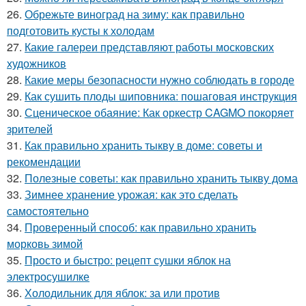
26.
Обрежьте виноград на зиму: как правильно
подготовить кусты к холодам
27.
Какие галереи представляют работы московских
художников
28.
Какие меры безопасности нужно соблюдать в городе
29.
Как сушить плоды шиповника: пошаговая инструкция
30.
Сценическое обаяние: Как оркестр CAGMO покоряет
зрителей
31.
Как правильно хранить тыкву в доме: советы и
рекомендации
32.
Полезные советы: как правильно хранить тыкву дома
33.
Зимнее хранение урожая: как это сделать
самостоятельно
34.
Проверенный способ: как правильно хранить
морковь зимой
35.
Просто и быстро: рецепт сушки яблок на
электросушилке
36.
Холодильник для яблок: за или против