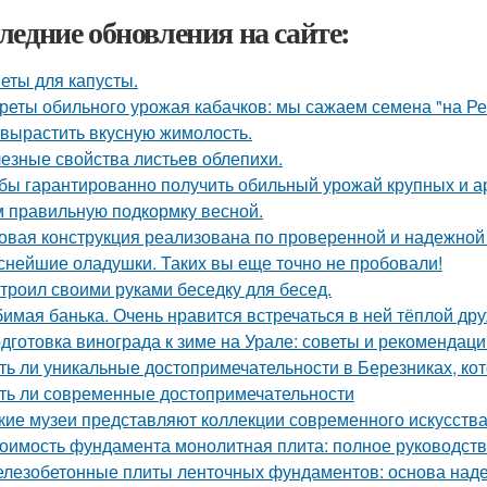
ледние обновления на сайте:
еты для капусты.
реты обильного урожая кабачков: мы сажаем семена "на Р
 вырастить вкусную жимолость.
езные свойства листьев облепихи.
бы гарантированно получить обильный урожай крупных и а
м правильную подкормку весной.
овая конструкция реализована по проверенной и надежной
снейшие оладушки. Таких вы еще точно не пробовали!
троил своими руками беседку для бесед.
имая банька. Очень нравится встречаться в ней тёплой др
дготовка винограда к зиме на Урале: советы и рекомендаци
ть ли уникальные достопримечательности в Березниках, кот
ть ли современные достопримечательности
кие музеи представляют коллекции современного искусств
оимость фундамента монолитная плита: полное руководст
лезобетонные плиты ленточных фундаментов: основа наде