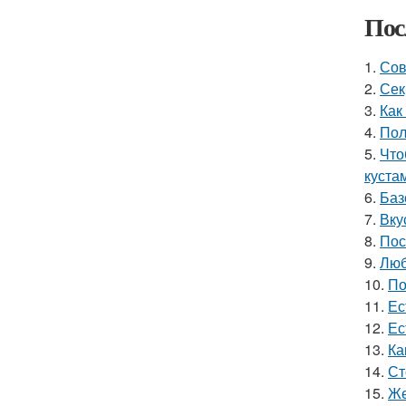
Пос
1.
Сов
2.
Сек
3.
Как
4.
Пол
5.
Что
куста
6.
Баз
7.
Вку
8.
Пос
9.
Люб
10.
По
11.
Ес
12.
Ес
13.
Ка
14.
Ст
15.
Же