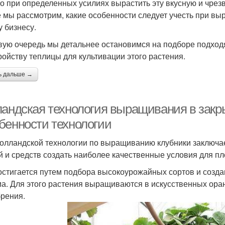
о при определенных усилиях вырастить эту вкусную и чрез
е мы рассмотрим, какие особенности следует учесть при выр
у бизнесу.
вую очередь мы детальнее остановимся на подборе подходя
ройству теплицы для культивации этого растения.
ь дальше →
ландская технология выращивания в закры
бенности технологии
голландской технологии по выращиванию клубники заключае
й и средств создать наиболее качественные условия для п
остигается путем подбора высокоурожайных сортов и созда
а. Для этого растения выращиваются в искусственных ора
брения.