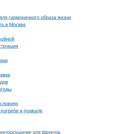
 для гармоничного образа жизни
ть в Москве
войной
струкция
ивки
вивке
одов
ягоды
условиях
 погребе и подвале
электросушилке для фруктов