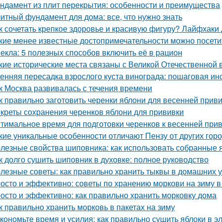
ндамент из плит перекрытия: особенности и преимущества
итный фундамент для дома: все, что нужно знать
к сочетать крепкое здоровье и красивую фигуру? Лайфхаки
кие менее известные достопримечательности можно посети
екла: 5 полезных способов включить её в рацион
кие исторические места связаны с Великой Отечественной 
енняя пересадка взрослого куста винограда: пошаговая ин
к Москва развивалась с течения времени
к правильно заготовить черенки яблони для весенней прив
креты сохранения черенков яблони для прививки
тимальное время для подготовки черенков к весенней при
кие уникальные особенности отличают Пензу от других гор
лезные свойства шиповника: как использовать собранные 
к долго сушить шиповник в духовке: полное руководство
лезные советы: как правильно хранить тыквы в домашних 
осто и эффективно: советы по хранению моркови на зиму в
осто и эффективно: как правильно хранить морковку дома
к правильно хранить морковь в пакетах на зиму
кономьте время и усилия: как правильно сушить яблоки в 