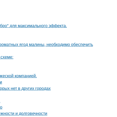
ебро" для максимального эффекта.
роматных ягод малины, необходимо обеспечить
 схеме:
ужеской компанией.
и
орых нет в других городах
а
во
жности и долговечности