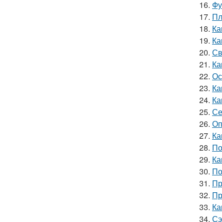
16.
Фу
17.
Пл
18.
Ка
19.
Ка
20.
Св
21.
Ка
22.
Ос
23.
Ка
24.
Ка
25.
Се
26.
Оп
27.
Ка
28.
По
29.
Ка
30.
По
31.
Пр
32.
Пр
33.
Ка
34.
Сэ