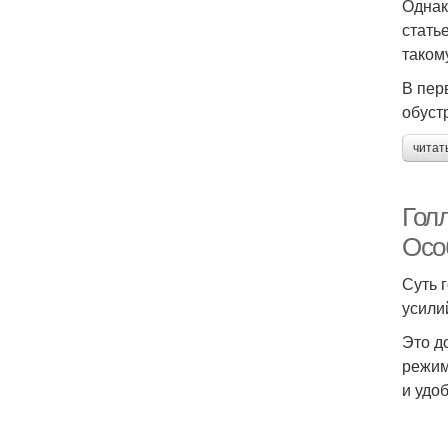
Однак
стать
таком
В пер
обуст
читат
Гол
Осо
Суть 
усили
Это д
режим
и удо