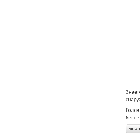
Знает
снару
Голла
беспе
читат