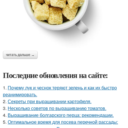
читать дальше →
Последние обновления на сайте:
1.
Почему лук и чеснок теряют зелень и как их быстро
реанимировать.
2.
Секреты при выращивании картофеля.
3.
Несколько советов по выращиванию томатов.
4.
Выращивание болгарского перца: рекомендации.
5.
Оптимальное время для посева перечной рассады: