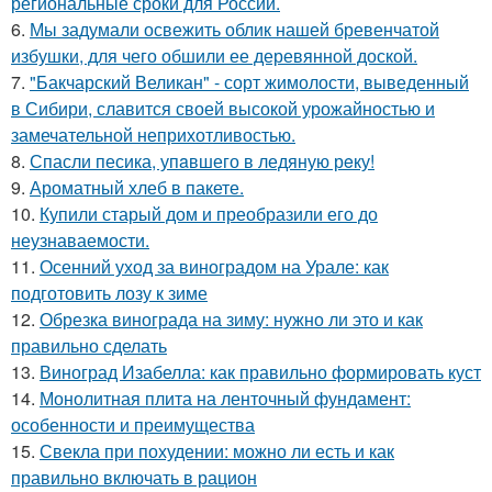
региональные сроки для России.
6.
Мы задумали освежить облик нашей бревенчатой
избушки, для чего обшили ее деревянной доской.
7.
"Бакчарский Великан" - сорт жимолости, выведенный
в Сибири, славится своей высокой урожайностью и
замечательной неприхотливостью.
8.
Спасли песика, упaвшего в ледяную рeку!
9.
Ароматный хлеб в пакете.
10.
Купили старый дом и преобразили его до
неузнаваемости.
11.
Осенний уход за виноградом на Урале: как
подготовить лозу к зиме
12.
Обрезка винограда на зиму: нужно ли это и как
правильно сделать
13.
Виноград Изабелла: как правильно формировать куст
14.
Монолитная плита на ленточный фундамент:
особенности и преимущества
15.
Свекла при похудении: можно ли есть и как
правильно включать в рацион