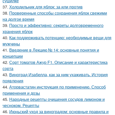
сушилке
37.
Холодильник для яблок: за или против
38.
Проверенные способы сохранения яблок свежими
на долгое время
39.
Просто и эффективно: секреты долговременного
хранения яблок
40.
Как поддерживать потенцию: необходимые вещи для
мужчины
41.
Введение в Лекцию № 14: основные понятия и
концепции
42.
Сорт томатов Ажур F1. Описание и характеристика
сорта
43.
Виноград Изабелла, как за ним ухаживать. История
появления
44.
Аторвастатин инструкция по применению. Способ
применения и дозы
45.
Народные рецепты очищения сосудов лимоном и
чесноком. Рецепты
46.
Июньский уход за виноградом: основные правила и