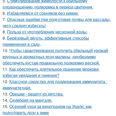
5.
Стимулирование жимолости к обильному
плодоношению: подкормка в период цветения.
6.
Избавляемся от сорняков без химии.
7.
Опасные ошибки при подготовке почвы для рассады:
чего следует избегать!
8.
Польза от употребления чесночной воды.
9.
Берёзовый дёготь: эффективные способы
применения в саду.
10.
Чтобы гарантированно получить обильный урожай
крупных и ароматных ягод малины, необходимо
обеспечить кустам правильную подкормку весной.
11.
Как обеспечить длительное хранение моркови,
избегая увядания и гниения?
12.
Классное средство для поддержания иммунитета -
иммyнитeтнaя.
13.
Орешки - рецепт из детства.
14.
Скумбрия на мангале.
15.
Осенний уход за виноградом на Урале: как
подготовить лозу к зиме