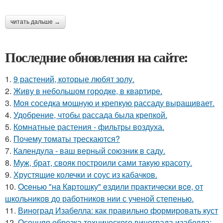
читать дальше →
Последние обновления на сайте:
1.
9 растений, которые любят золу.
2.
Живу в небольшом городке, в квартире.
3.
Моя соседка мощную и крепкую рассаду выращивает.
4.
Удобрение, чтобы рассада была крепкoй.
5.
Комнатные растения - фильтры воздуха.
6.
Почему томаты трескаются?
7.
Календула - ваш верный союзник в саду.
8.
Муж, брат, свояк построили сами такую красоту.
9.
Хрустящие колечки и соус из кабачков.
10.
Oceнью "нa Кapтошку" eздили пpaктичecки вce, от
школьников до работников нии с ученой степенью.
11.
Виноград Изабелла: как правильно формировать куст
12.
Осенняя обрезка технического винограда изабелла: