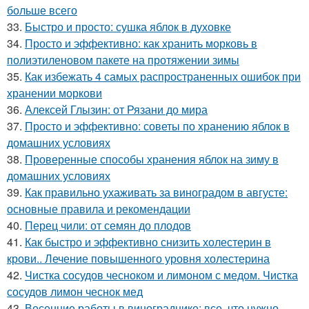
больше всего
33.
Быстро и просто: сушка яблок в духовке
34.
Просто и эффективно: как хранить морковь в
полиэтиленовом пакете на протяжении зимы
35.
Как избежать 4 самых распространенных ошибок при
хранении моркови
36.
Алексей Глызин: от Рязани до мира
37.
Просто и эффективно: советы по хранению яблок в
домашних условиях
38.
Проверенные способы хранения яблок на зиму в
домашних условиях
39.
Как правильно ухаживать за виноградом в августе:
основные правила и рекомендации
40.
Перец чили: от семян до плодов
41.
Как быстро и эффективно снизить холестерин в
крови.. Лечение повышенного уровня холестерина
42.
Чистка сосудов чесноком и лимоном с медом. Чистка
сосудов лимон чеснок мед
43.
Весенние работы в винограднике: все, что нужно