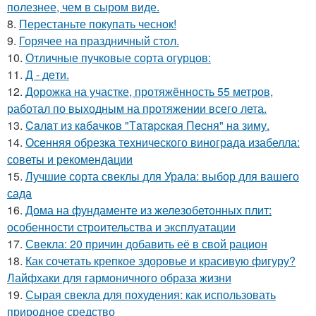
полезнее, чем в сыром виде.
8.
Перестаньте покупать чеснок!
9.
Горячее на праздничный стол.
10.
Отличные пучковые сорта огурцов:
11.
Д - дeти.
12.
Дорожка на участке, протяжённость 55 метров,
работал по выходным на протяжении всего лета.
13.
Caлaт из кaбaчкoв "Тaтapcкaя Пecня" нa зиму.
14.
Осенняя обрезка технического винограда изабелла:
советы и рекомендации
15.
Лучшие сорта свеклы для Урала: выбор для вашего
сада
16.
Дома на фундаменте из железобетонных плит:
особенности строительства и эксплуатации
17.
Свекла: 20 причин добавить её в свой рацион
18.
Как сочетать крепкое здоровье и красивую фигуру?
Лайфхаки для гармоничного образа жизни
19.
Сырая свекла для похудения: как использовать
природное средство