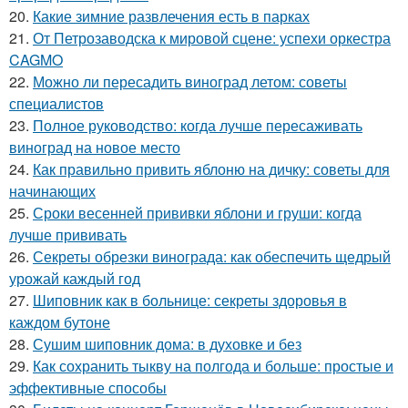
20.
Какие зимние развлечения есть в парках
21.
От Петрозаводска к мировой сцене: успехи оркестра
CAGMO
22.
Можно ли пересадить виноград летом: советы
специалистов
23.
Полное руководство: когда лучше пересаживать
виноград на новое место
24.
Как правильно привить яблоню на дичку: советы для
начинающих
25.
Сроки весенней прививки яблони и груши: когда
лучше прививать
26.
Секреты обрезки винограда: как обеспечить щедрый
урожай каждый год
27.
Шиповник как в больнице: секреты здоровья в
каждом бутоне
28.
Сушим шиповник дома: в духовке и без
29.
Как сохранить тыкву на полгода и больше: простые и
эффективные способы