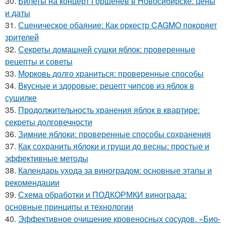
30.
Билеты на концерт Горшенёв в Новосибирске: цены
и даты
31.
Сценическое обаяние: Как оркестр CAGMO покоряет
зрителей
32.
Секреты домашней сушки яблок: проверенные
рецепты и советы
33.
Морковь долго храниться: проверенные способы
34.
Вкусные и здоровые: рецепт чипсов из яблок в
сушилке
35.
Продолжительность хранения яблок в квартире:
секреты долговечности
36.
Зимние яблоки: проверенные способы сохранения
37.
Как сохранить яблоки и груши до весны: простые и
эффективные методы
38.
Календарь ухода за виноградом: основные этапы и
рекомендации
39.
Схема обработки и ПОДКОРМКИ винограда:
основные принципы и технологии
40.
Эффективное очищение кровеносных сосудов. «Био-