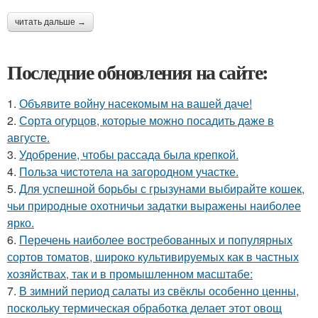
читать дальше →
Последние обновления на сайте:
1.
Объявите войну насекомым на вашей даче!
2.
Сорта огурцов, которые можно посадить даже в
августе.
3.
Удобрение, чтобы рассада была крепкoй.
4.
Польза чистотела на загородном участке.
5.
Для успешной борьбы с грызунами выбирайте кошек,
чьи природные охотничьи задатки выражены наиболее
ярко.
6.
Перечень наиболее востребованных и популярных
сортов томатов, широко культивируемых как в частных
хозяйствах, так и в промышленном масштабе:
7.
В зимний период салаты из свёклы особенно ценны,
поскольку термическая обработка делает этот овощ