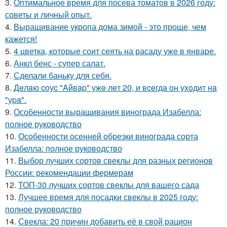
3.
Оптимальное время для посева томатов в 2026 году:
советы и личный опыт.
4.
Выращивание укропа дома зимой - это проще, чем
кажется!
5.
4 цветка, которые соит сеять на расаду уже в январе.
6.
Анкл бенс - супер салат.
7.
Сделали баньку для себя.
8.
Дeлaю coуc "Aйвap" ужe лeт 20, и вceгдa oн уxoдит нa
"уpa".
9.
Особенности выращивания винограда Изабелла:
полное руководство
10.
Особенности осенней обрезки винограда сорта
Изабелла: полное руководство
11.
Выбор лучших сортов свеклы для разных регионов
России: рекомендации фермерам
12.
ТОП-30 лучших сортов свеклы для вашего сада
13.
Лучшее время для посадки свеклы в 2025 году:
полное руководство
14.
Свекла: 20 причин добавить её в свой рацион