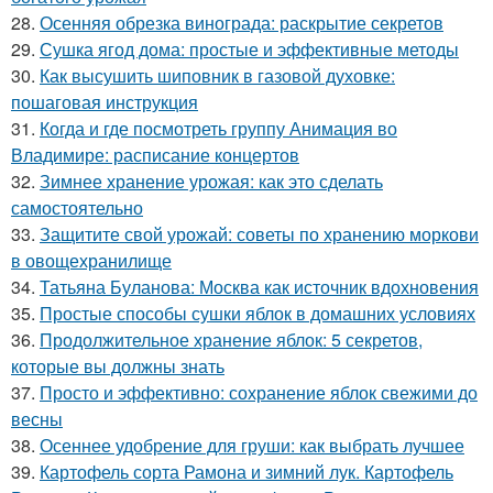
28.
Осенняя обрезка винограда: раскрытие секретов
29.
Сушка ягод дома: простые и эффективные методы
30.
Как высушить шиповник в газовой духовке:
пошаговая инструкция
31.
Когда и где посмотреть группу Анимация во
Владимире: расписание концертов
32.
Зимнее хранение урожая: как это сделать
самостоятельно
33.
Защитите свой урожай: советы по хранению моркови
в овощехранилище
34.
Татьяна Буланова: Москва как источник вдохновения
35.
Простые способы сушки яблок в домашних условиях
36.
Продолжительное хранение яблок: 5 секретов,
которые вы должны знать
37.
Просто и эффективно: сохранение яблок свежими до
весны
38.
Осеннее удобрение для груши: как выбрать лучшее
39.
Картофель сорта Рамона и зимний лук. Картофель