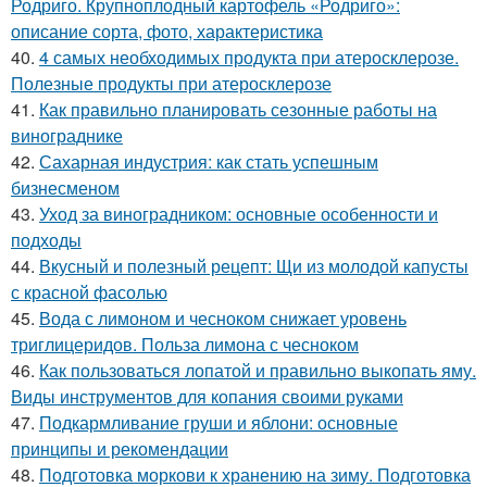
Родриго. Крупноплодный картофель «Родриго»:
описание сорта, фото, характеристика
40.
4 самых необходимых продукта при атеросклерозе.
Полезные продукты при атеросклерозе
41.
Как правильно планировать сезонные работы на
винограднике
42.
Сахарная индустрия: как стать успешным
бизнесменом
43.
Уход за виноградником: основные особенности и
подходы
44.
Вкусный и полезный рецепт: Щи из молодой капусты
с красной фасолью
45.
Вода с лимоном и чесноком снижает уровень
триглицеридов. Польза лимона с чесноком
46.
Как пользоваться лопатой и правильно выкопать яму.
Виды инструментов для копания своими руками
47.
Подкармливание груши и яблони: основные
принципы и рекомендации
48.
Подготовка моркови к хранению на зиму. Подготовка