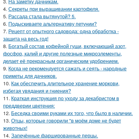
3.
На заметку дачникам.
4.
Секреты при выращивании картофеля.
5.
Рассада стала вытянутой? 5.
6.
Подыскиваете альтернативу петунии?
7.
Рецепт от опытного садовода: одна обработка -
защита на весь год!
8.
Богатый состав кофейной гущи, включающий азот,
фосфор, калий и другие полезные микроэлементы,
делает её прекрасным органическим удобрением.
9.
Когда не рекомендуется сажать и сеять - народные
приметы для дачников.
10.
Как обеспечить длительное хранение моркови,
избегая увядания и гниения?
11.
Краткая инструкция по уходу за декабристом в
преддверии цветения:
12.
Беседка своими руками их того, что было в наличии.
13.
Отцы, которые говорили "в моём доме не будет
животных!
14.
Запечённые фаршированные перцы.