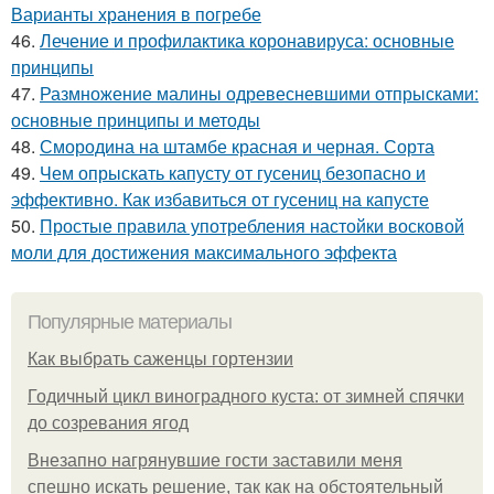
Варианты хранения в погребе
46.
Лечение и профилактика коронавируса: основные
принципы
47.
Размножение малины одревесневшими отпрысками:
основные принципы и методы
48.
Смородина на штамбе красная и черная. Сорта
49.
Чем опрыскать капусту от гусениц безопасно и
эффективно. Как избавиться от гусениц на капусте
50.
Простые правила употребления настойки восковой
моли для достижения максимального эффекта
Популярные материалы
Как выбрать саженцы гортензии
Годичный цикл виноградного куста: от зимней спячки
до созревания ягод
Внезапно нагрянувшие гости заставили меня
спешно искать решение, так как на обстоятельный