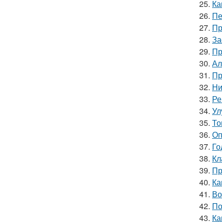
25.
Ка
26.
Пе
27.
Пр
28.
За
29.
Пр
30.
Ал
31.
Пр
32.
Ни
33.
Ре
34.
Ул
35.
То
36.
Оп
37.
Го
38.
Кл
39.
Пр
40.
Ка
41.
Во
42.
По
43.
Ка