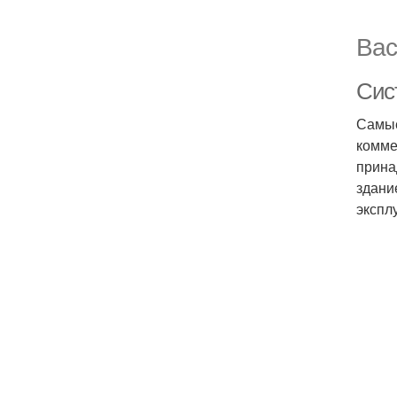
Вас
Сис
Самые
комме
прина
здани
экспл