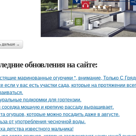
ь дальше →
ледние обновления на сайте:
стящие маринованные огурчики ", внимание, Только С Грядк
е если у вас есть участки сада, которые на протяжении всег
раиваться.
уральные подкормки для гортензии.
 соседка мощную и крепкую рассаду выращивает.
та огурцов, которые можно посадить даже в августе.
ьза от употребления чесночной воды.
ха детства известного мальчика!
ыре сорта огурцов, которые заслуживают наивысшей оценки