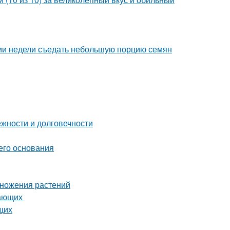
нии недели съедать небольшую порцию семян
жности и долговечности
его основания
множения растений
нающих
щих