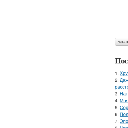
читат
Пос
1.
Хру
2.
Даж
расст
3.
Нат
4.
Моя
5.
Сор
6.
Пол
7.
Эпо
8.
Чет