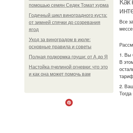
Как
помощью семян Седек Томат хурма
инт
Годичный цикл виноградного куста:
Все з
от зимней спячки до созревания
мессе
ягод
Уход за виноградом в июле:
Рассм
основные правила и советы
1. Вы
Полная подкормка груши: от А до Я
В это
Настойка пчелиной огневки: что это
остал
и как она может помочь вам
тариф
2. Ва
Тогда