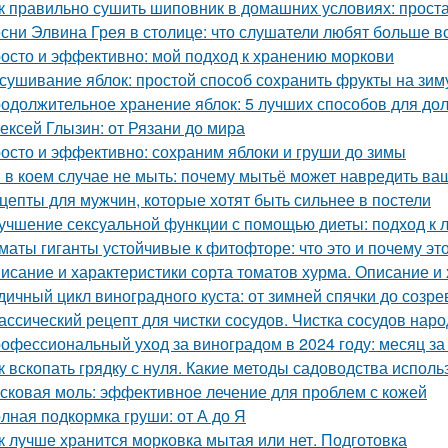
к правильно сушить шиповник в домашних условиях: прост
сни Элвина Грея в столице: что слушатели любят больше в
осто и эффективно: мой подход к хранению моркови
сушивание яблок: простой способ сохранить фрукты на зим
одолжительное хранение яблок: 5 лучших способов для до
ексей Глызин: от Рязани до мира
осто и эффективно: сохраним яблоки и груши до зимы
 в коем случае не мыть: почему мытьё может навредить в
цепты для мужчин, которые хотят быть сильнее в постели
учшение сексуальной функции с помощью диеты: подход к 
маты гиганты устойчивые к фитофторе: что это и почему эт
исание и характеристики сорта томатов хурма. Описание и 
дичный цикл виноградного куста: от зимней спячки до созре
ассический рецепт для чистки сосудов. Чистка сосудов на
офессиональный уход за виноградом в 2024 году: месяц з
к вскопать грядку с нуля. Какие методы садоводства исполь
сковая моль: эффективное лечение для проблем с кожей
лная подкормка груши: от А до Я
к лучше хранится морковка мытая или нет. Подготовка