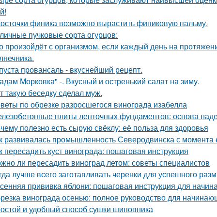
й!
косточки финика возможно вырастить финиковую пальму.
личные пучковые сорта огурцов:
о произойдёт с организмом, если каждый день на протяже
лнечника.
пуста провансаль - вкуснейший рецепт.
адам Морковка" -. Вкусный и остренький салат на зиму.
т такую беседку сделал муж.
веты по обрезке разросшегося винограда изабелла
лезобетонные плиты ленточных фундаментов: основа наде
чему полезно есть сырую свёклу: её польза для здоровья
к развивалась промышленность Северодвинска с момента 
к пересадить куст винограда: пошаговая инструкция
жно ли пересадить виноград летом: советы специалистов
гда лучше всего заготавливать черенки для успешного раз
сенняя прививка яблони: пошаговая инструкция для начи
резка винограда осенью: полное руководство для начинаю
остой и удобный способ сушки шиповника