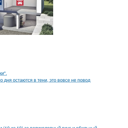
и".
о дня остаются в тени, это вовсе не повод
 (10 из 10) за великолепный вкус и обильный