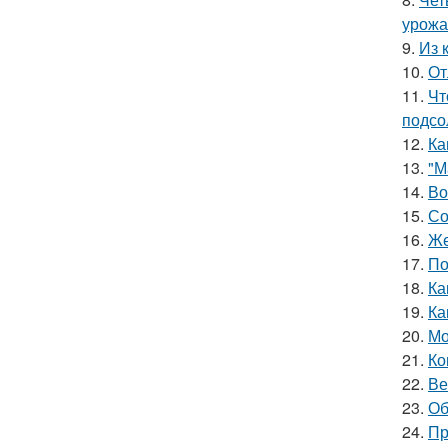
урожа
9.
Из 
10.
От
11.
Чт
подсо
12.
Ка
13.
"М
14.
Во
15.
Со
16.
Же
17.
По
18.
Ка
19.
Ка
20.
Мо
21.
Ко
22.
Ве
23.
Об
24.
Пр