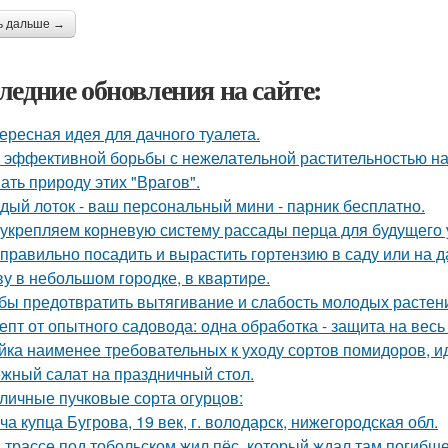
ь дальше →
ледние обновления на сайте:
ересная идея для дачного туалета.
 эффективной борьбы с нежелательной растительностью н
ать природу этих "Врагов".
дый лоток - ваш персональный мини - парник бесплатно.
укрепляем корневую систему рассады перца для будущего 
 правильно посадить и вырастить гортензию в саду или на д
у в небольшом городке, в квартире.
бы предотвратить вытягивание и слабость молодых растен
епт от опытного садовода: одна обработка - защита на весь 
йка наименее требовательных к уходу сортов помидоров, и
жный салат на праздничный стол.
личные пучковые сорта огурцов:
ча купца Бугрова, 19 век, г. володарск, нижегородская обл.
 трассе под тобольском жил пёс, который ждал там погибше