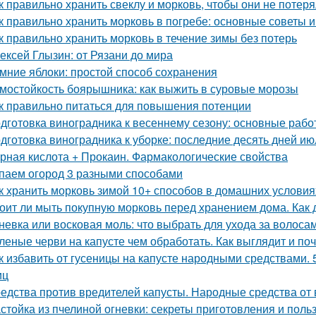
к правильно хранить свеклу и морковь, чтобы они не потер
к правильно хранить морковь в погребе: основные советы 
к правильно хранить морковь в течение зимы без потерь
ексей Глызин: от Рязани до мира
мние яблоки: простой способ сохранения
мостойкость боярышника: как выжить в суровые морозы
к правильно питаться для повышения потенции
дготовка виноградника к весеннему сезону: основные раб
дготовка виноградника к уборке: последние десять дней ию
рная кислота + Прокаин. Фармакологические свойства
паем огород 3 разными способами
к хранить морковь зимой 10+ способов в домашних условия
оит ли мыть покупную морковь перед хранением дома. Как 
невка или восковая моль: что выбрать для ухода за волоса
леные черви на капусте чем обработать. Как выглядит и по
к избавить от гусеницы на капусте народными средствами. 
иц
едства против вредителей капусты. Народные средства от 
стойка из пчелиной огневки: секреты приготовления и поль