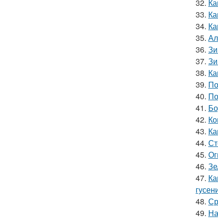
32.
Ка
33.
Ка
34.
Ка
35.
Ал
36.
Зи
37.
Зи
38.
Ка
39.
По
40.
По
41.
Бо
42.
Ко
43.
Ка
44.
Ст
45.
Ог
46.
Зе
47.
Ка
гусен
48.
Ср
49.
На