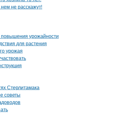
 нем не расскажут!
ля повышения урожайности
дствия для растения
ого урожая
участвовать
нструкция
тях Стерлитамака
ые советы
садоводов
вать