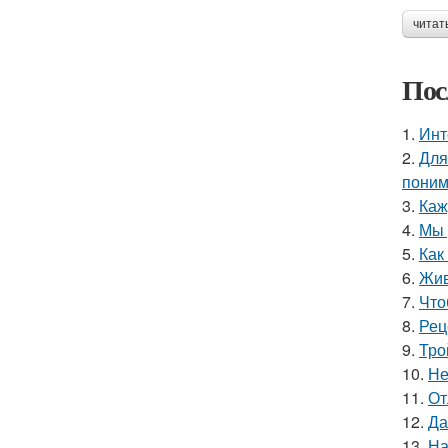
читат
Пос
1.
Инт
2.
Для
поним
3.
Каж
4.
Мы 
5.
Как
6.
Жив
7.
Что
8.
Рец
9.
Тро
10.
Не
11.
От
12.
Да
13.
На