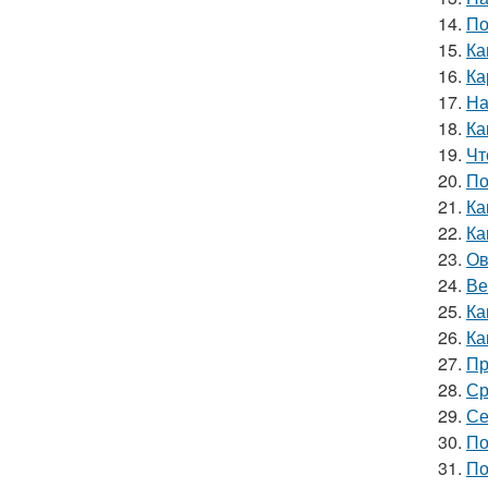
14.
По
15.
Ка
16.
Ка
17.
На
18.
Ка
19.
Чт
20.
По
21.
Ка
22.
Ка
23.
Ов
24.
Ве
25.
Ка
26.
Ка
27.
Пр
28.
Ср
29.
Се
30.
По
31.
По