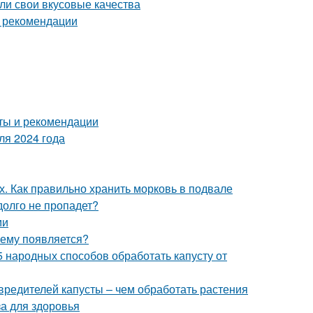
яли свои вкусовые качества
и рекомендации
оты и рекомендации
ля 2024 года
х. Как правильно хранить морковь в подвале
долго не пропадет?
ми
чему появляется?
5 народных способов обработать капусту от
вредителей капусты – чем обработать растения
за для здоровья