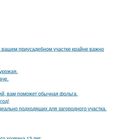
а вашем приусадебном участке крайне важно
урожая.
аче.
ий, вам поможет обычная фольга.
год!
деально подходящих для загородного участка.
го хозяина 13 лет.