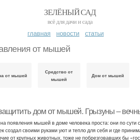
ЗЕЛЁНЫЙ САД
всё для дачи и сада
главная
новости
статьи
авления от мышей
Средство от
ча от мышей
Дом от мышей
мышей
 защитить дом от мышей. Грызуны – вечн
на появления мышей в доме человека проста: они по сути св
ек создал своими руками уют и тепло для себя и где принима
ичие от крупных животных, тоже не побрезговавших бы «го