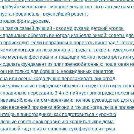
пробуйте меновазин - мощное лекарство, но в аптеке вам о
пуста провансаль - вкуснейший рецепт.
ртошка фри в духовке.
ш папка самый лучший - своими руками детский уголок.
к правильно обрезать виноград изабелла зимой: советы д
о происходит, если неправильно обрезать виноград? После
чему виноградная лоза должна страдать: секреты идеальн
кие местные фестивали и традиции можно посмотреть или 
к сделать фундамент из плит железобетонных: пошаговая и
ощ не только для борща: 5 неожиданных рецептов
сна или осень: когда лучше пересаживать виноград
кие уникальные природные объекты находятся в окрестнос
к правильно пересадить 3-4 летний куст винограда: полезн
ививка яблонь летом черенками: полное руководство для 
оки весенней прививки яблони и груши: когда лучше приви
нтябрь в винограднике: как подготовиться к урожаю
лезные советы: как правильно хранить тыкву дома
шаговый гид по изготовлению сухофруктов из груш