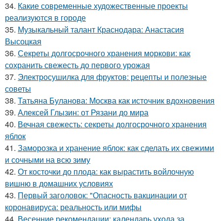
34.
Какие современные художественные проекты
реализуются в городе
35.
Музыкальный талант Краснодара: Анастасия
Высоцкая
36.
Секреты долгосрочного хранения моркови: как
сохранить свежесть до первого урожая
37.
Электросушилка для фруктов: рецепты и полезные
советы
38.
Татьяна Буланова: Москва как источник вдохновения
39.
Алексей Глызин: от Рязани до мира
40.
Вечная свежесть: секреты долгосрочного хранения
яблок
41.
Заморозка и хранение яблок: как сделать их свежими
и сочными на всю зиму
42.
От косточки до плода: как вырастить войлочную
вишню в домашних условиях
43.
Первый заголовок: "Опасность вакцинации от
коронавируса: реальность или мифы
44.
Весенние рекомендации: календарь ухода за