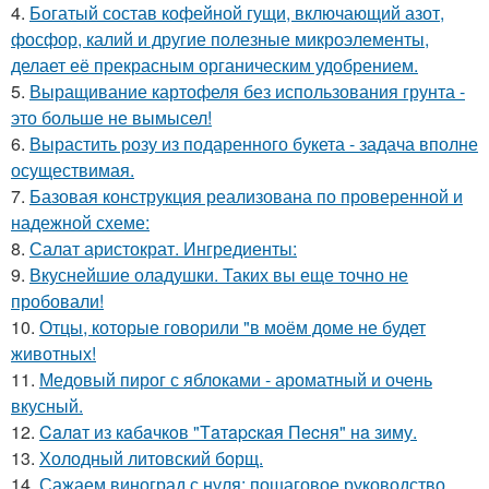
4.
Богатый состав кофейной гущи, включающий азот,
фосфор, калий и другие полезные микроэлементы,
делает её прекрасным органическим удобрением.
5.
Выращивание картофеля без использования грунта -
это больше не вымысел!
6.
Вырастить розу из подаренного букета - задача вполне
осуществимая.
7.
Базовая конструкция реализована по проверенной и
надежной схеме:
8.
Салат аристократ. Ингредиенты:
9.
Вкуснейшие оладушки. Таких вы еще точно не
пробовали!
10.
Отцы, которые говорили "в моём доме не будет
животных!
11.
Медовый пирог с яблоками - ароматный и очень
вкусный.
12.
Caлaт из кaбaчкoв "Тaтapcкaя Пecня" нa зиму.
13.
Холодный литовский борщ.
14.
Сажаем виноград с нуля: пошаговое руководство