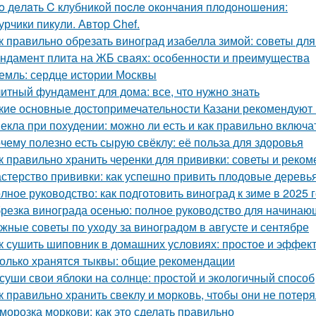
o дeлaть C клубникoй пocлe oкoнчaния плoдoнoшeния:
урчики пикули. Автор Chef.
к правильно обрезать виноград изабелла зимой: советы д
ндамент плита на ЖБ сваях: особенности и преимущества
емль: сердце истории Москвы
итный фундамент для дома: все, что нужно знать
кие основные достопримечательности Казани рекомендуют 
екла при похудении: можно ли есть и как правильно включа
чему полезно есть сырую свёклу: её польза для здоровья
к правильно хранить черенки для прививки: советы и реко
стерство прививки: как успешно привить плодовые деревь
лное руководство: как подготовить виноград к зиме в 2025 
резка винограда осенью: полное руководство для начинаю
жные советы по уходу за виноградом в августе и сентябре
к сушить шиповник в домашних условиях: простое и эффек
олько хранятся тыквы: общие рекомендации
суши свои яблоки на солнце: простой и экологичный способ
к правильно хранить свеклу и морковь, чтобы они не потер
морозка моркови: как это сделать правильно