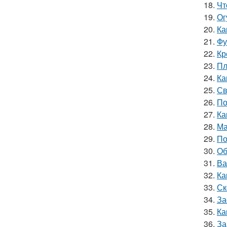
18.
Чт
19.
Ог
20.
Ка
21.
Фу
22.
Кр
23.
Пл
24.
Ка
25.
Св
26.
По
27.
Ка
28.
Ма
29.
По
30.
Об
31.
Ва
32.
Ка
33.
Ск
34.
За
35.
Ка
36.
За