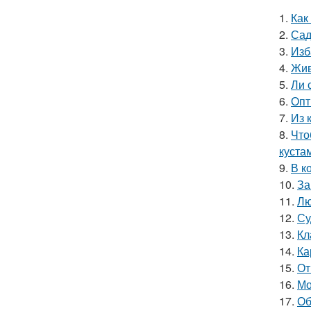
1.
Как
2.
Сад
3.
Изб
4.
Жив
5.
Ли 
6.
Опт
7.
Из 
8.
Что
куста
9.
В к
10.
За
11.
Лю
12.
Су
13.
Кл
14.
Ка
15.
От
16.
Мо
17.
Об