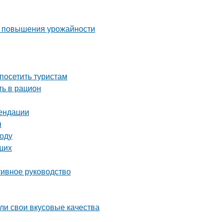
ля повышения урожайности
посетить туристам
ть в рацион
мендации
я
году
щих
тивное руководство
яли свои вкусовые качества