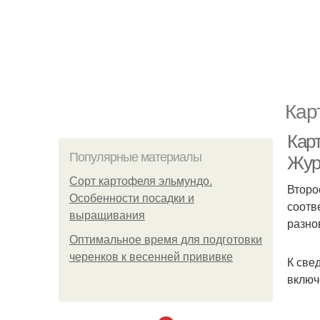
Кар
Кар
Популярные материалы
Жур
Сорт картофеля эльмундо.
Второ
Особенности посадки и
соотв
выращивания
разно
Оптимальное время для подготовки
черенков к весенней прививке
К све
включ