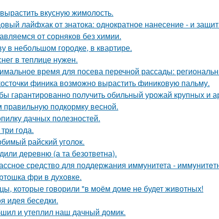
 вырастить вкусную жимолость.
овый лайфхак от знатока: однократное нанесение - и защита
авляемся от сорняков без химии.
у в небольшом городке, в квартире.
снег в теплице нужен.
имальное время для посева перечной рассады: региональн
косточки финика возможно вырастить финиковую пальму.
бы гарантированно получить обильный урожай крупных и а
м правильную подкормку весной.
опилку дачных полезностей.
 три года.
бимый райский уголок.
дили деревню (а та безответна).
ассное средство для поддержания иммунитета - иммyнитeт
ртошка фри в духовке.
цы, которые говорили "в моём доме не будет животных!
я идея беседки.
шил и утеплил наш дачный домик.