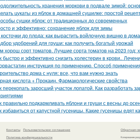
одолжительность хранения моркови в подвале зимой: осн
елать цукаты из яблок в домашней сушилке: простой рецеп
особы сушки яблок: от традиционных до современных
осто и эффективно: сохранение яблок для зимы
 косточки до плода: как вырастить войлочную вишню в дом
дбор удобрений для груши: как получить богатый урожай
м хорош сорт томатов. Лучшие сорта томатов на 2023 год: 
к быстро и эффективно снизить холестерин в крови.. Лече
орвастатин инструкция по применению. Способ применения
роительство дома с нуля: все, что вам нужно знать
рная кислота + Прокаин. Фармакологические свойства
к перекопать заросший участок лопатой. Как разработать з
риятиями
к правильно подкармливать яблони и груши с весны до осе
к избавиться от капустной гусеницы. Какие гусеницы едят к
Контакты
Пользовательское соглашение
Обратная св
Политика конфидециальности
Копирование раз