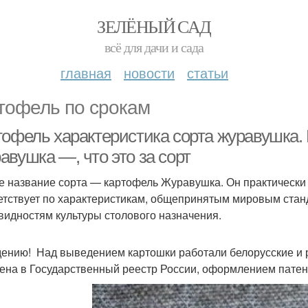
ЗЕЛЁНЫЙ САД
всё для дачи и сада
главная
новости
статьи
тофель по срокам
тофель характеристика сорта журавушка.
авушка —, что это за сорт
е название сорта — картофель Журавушка. Он практически 
етствует по характеристикам, общепринятым мировым стан
видностям культуры столового назначения.
дению! Над выведением картошки работали белорусские и р
ена в Государственный реестр России, оформлением пате