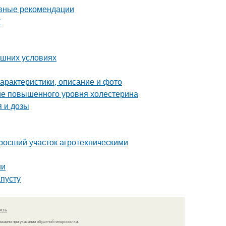
овные рекомендации
т
ашних условиях
характеристики, описание и фото
ние повышенного уровня холестерина
 и дозы
аросший участок агротехническими
ни
апусту
язь
решено при указании обратной гиперссылки.