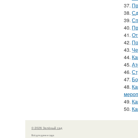
37.
Пр
38.
Сд
39.
Сп
40.
Пр
41.
От
42.
По
43.
Че
44.
Ка
45.
Ат
46.
Ст
47.
Бо
48.
Ка
мероп
49.
Ка
50.
Ка
© 2026 Зелёный сад
Всё для дачи и сада